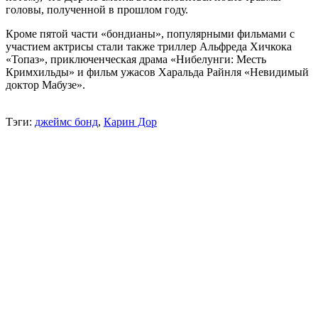
головы, полученной в прошлом году.
Кроме пятой части «бондианы», популярными фильмами с
участием актрисы стали также триллер Альфреда Хичкока
«Топаз», приключенческая драма «Нибелунги: Месть
Кримхильды» и фильм ужасов Харальда Райнля «Невидимый
доктор Мабузе».
Тэги:
джеймс бонд
,
Карин Дор