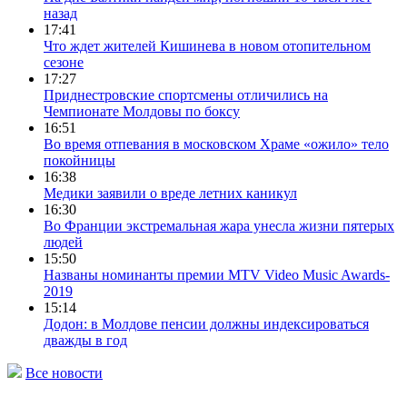
назад
17:41
Что ждет жителей Кишинева в новом отопительном
сезоне
17:27
Приднестровские спортсмены отличились на
Чемпионате Молдовы по боксу
16:51
Во время отпевания в московском Храме «ожило» тело
покойницы
16:38
Медики заявили о вреде летних каникул
16:30
Во Франции экстремальная жара унесла жизни пятерых
людей
15:50
Названы номинанты премии MTV Video Music Awards-
2019
15:14
Додон: в Молдове пенсии должны индексироваться
дважды в год
Все новости