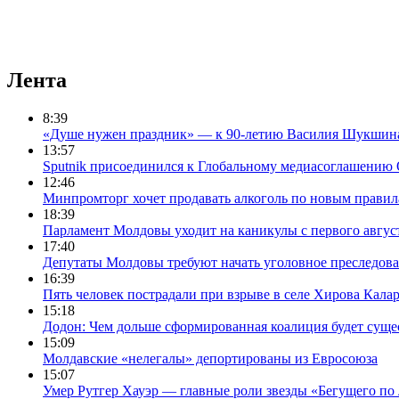
Лента
8:39
«Душе нужен праздник» — к 90-летию Василия Шукшин
13:57
Sputnik присоединился к Глобальному медиасоглашени
12:46
Минпромторг хочет продавать алкоголь по новым правила
18:39
Парламент Молдовы уходит на каникулы с первого авгус
17:40
Депутаты Молдовы требуют начать уголовное преследова
16:39
Пять человек пострадали при взрыве в селе Хирова Кала
15:18
Додон: Чем дольше сформированная коалиция будет сущес
15:09
Молдавские «нелегалы» депортированы из Евросоюза
15:07
Умер Рутгер Хауэр — главные роли звезды «Бегущего по