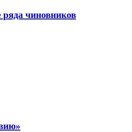
 ряда чиновников
звию»