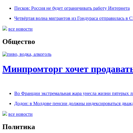
Песков: Россия не будет ограничивать работу Интернета
Четвёртая волна мигрантов из Гондураса отправилась в
все новости
Общество
Минпромторг хочет продавать
Во Франции экстремальная жара унесла жизни пятерых 
Додон: в Молдове пенсии должны индексироваться дваж
все новости
Политика