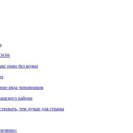
а
ю ООН
м: пиво без водки
та
ние ряда чиновников
рашского района
твовать, тем лучше для страны
 лезвию»