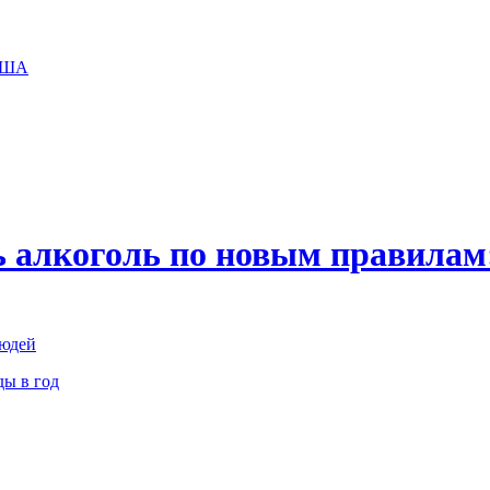
 США
 алкоголь по новым правилам:
людей
ды в год