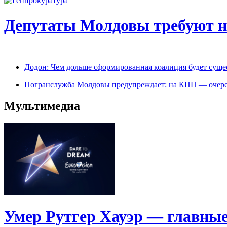
Депутаты Молдовы требуют на
Додон: Чем дольше сформированная коалиция будет сущес
Погранслужба Молдовы предупреждает: на КПП — очере
Мультимедиа
Умер Рутгер Хауэр — главные