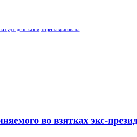
а суд в день казни, отреставрирована
иняемого во взятках экс-прези