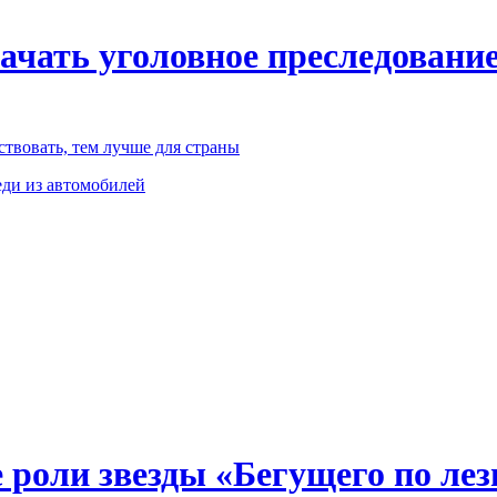
чать уголовное преследование
твовать, тем лучше для страны
ди из автомобилей
 роли звезды «Бегущего по ле