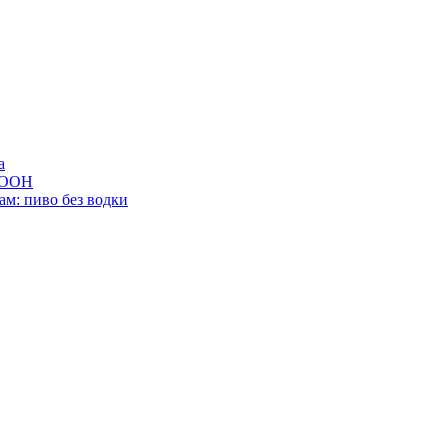
а
ю ООН
м: пиво без водки