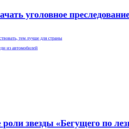
чать уголовное преследование
твовать, тем лучше для страны
ди из автомобилей
 роли звезды «Бегущего по ле