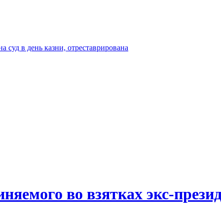
а суд в день казни, отреставрирована
иняемого во взятках экс-прези