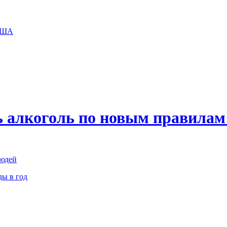
 США
 алкоголь по новым правилам:
людей
ды в год