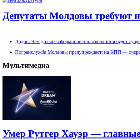
Депутаты Молдовы требуют на
Додон: Чем дольше сформированная коалиция будет сущес
Погранслужба Молдовы предупреждает: на КПП — очере
Мультимедиа
Умер Рутгер Хауэр — главные