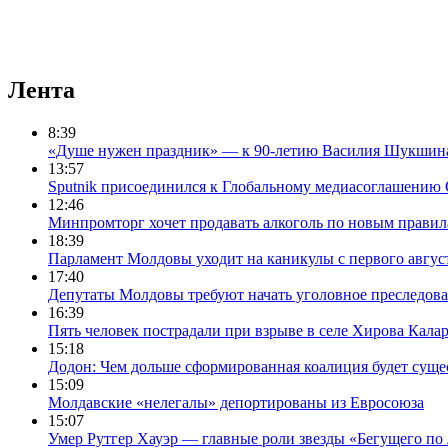
Лента
8:39
«Душе нужен праздник» — к 90-летию Василия Шукшин
13:57
Sputnik присоединился к Глобальному медиасоглашени
12:46
Минпромторг хочет продавать алкоголь по новым правила
18:39
Парламент Молдовы уходит на каникулы с первого авгус
17:40
Депутаты Молдовы требуют начать уголовное преследова
16:39
Пять человек пострадали при взрыве в селе Хирова Кала
15:18
Додон: Чем дольше сформированная коалиция будет сущес
15:09
Молдавские «нелегалы» депортированы из Евросоюза
15:07
Умер Рутгер Хауэр — главные роли звезды «Бегущего по