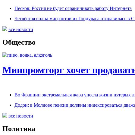
Песков: Россия не будет ограничивать работу Интернета
Четвёртая волна мигрантов из Гондураса отправилась в
все новости
Общество
Минпромторг хочет продавать
Во Франции экстремальная жара унесла жизни пятерых 
Додон: в Молдове пенсии должны индексироваться дваж
все новости
Политика