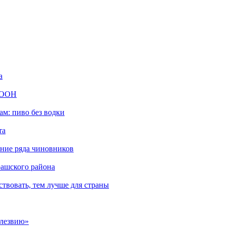
а
ю ООН
м: пиво без водки
та
ние ряда чиновников
рашского района
твовать, тем лучше для страны
 лезвию»