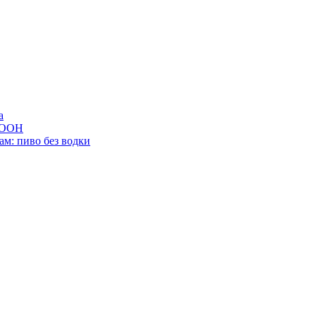
а
ю ООН
м: пиво без водки