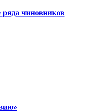
 ряда чиновников
звию»