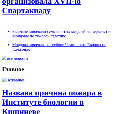
организовала XVII-ю
Спартакиаду
Бельчане завоевали семь золотых медалей на первенстве
Молдовы по тяжёлой атлетике
Молдова завоевала «серебро» Чемпионата Европы по
тхэквондо
все новости
Главное
Названа причина пожара в
Институте биологии в
Кишиневе