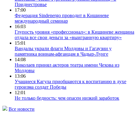
Приднестровье
17:00
Федерация Sindenergo проводит в Кишиневе
международный семинар
16:03
Глупость уровня «профессионал»: в Кишиневе женщина
отдала все свои деньги за «выигранную квартиру»
15:01
Вандалы украли флаги Молдовы и Гагаузии у
памятника воинам-афганцам в Чадыр-Лунге
14:08
Николаев принял актеров театра имени Чехова из
Молдовы
13:06
Учащиеся Кагула приобщаются к воспитанию в духе
героизма солдат Победы
12:01
Не только бедность: чем опасен низкий заработок
Все новости