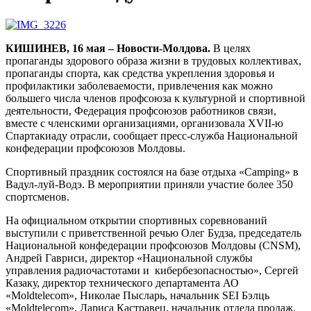
КИШИНЕВ, 16 мая – Новости-Молдова.
В целях
пропаганды здорового образа жизни в трудовых коллективах,
пропаганды спорта, как средства укрепления здоровья и
профилактики заболеваемости, привлечения как можно
большего числа членов профсоюза к культурной и спортивной
деятельности, Федерация профсоюзов работников связи,
вместе с членскими организациями, организовала XVII-ю
Спартакиаду отрасли, сообщает пресс-служба Национальной
конфедерации профсоюзов Молдовы.
Спортивный праздник состоялся на базе отдыха «Camping» в
Вадул-луй-Водэ. В мероприятии приняли участие более 350
спортсменов.
На официальном открытии спортивных соревнований
выступили с приветственной речью Олег Будза, председатель
Национальной конфедерации профсоюзов Молдовы (CNSM),
Андрей Гавриси, директор «Национальной службы
управления радиочастотами и кибербезопасностью», Сергей
Казаку, директор технического департамента АО
«Moldtelecom», Николае Пысларь, начальник SEI Бэлць
«Moldtelecоm», Лариса Кастравец, начальник отдела продаж,