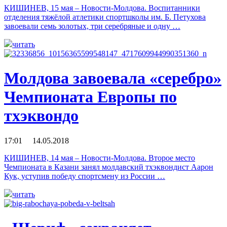
КИШИНЕВ, 15 мая – Новости-Молдова. Воспитанники
отделения тяжёлой атлетики спортшколы им. Б. Петухова
завоевали семь золотых, три серебряные и одну …
читать
Молдова завоевала «серебро»
Чемпионата Европы по
тхэквондо
17:01 14.05.2018
КИШИНЕВ, 14 мая – Новости-Молдова. Второе место
Чемпионата в Казани занял молдавский тхэквондист Аарон
Кук, уступив победу спортсмену из России …
читать