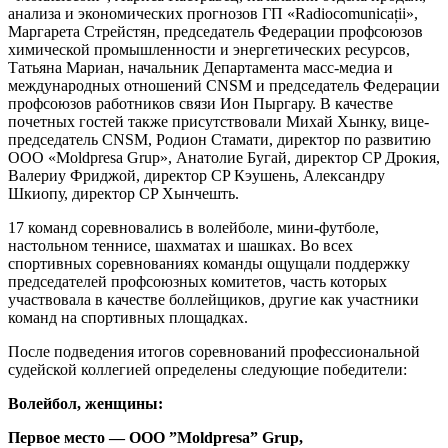
анализа и экономических прогнозов ГП «Radiocomunicații»,
Маргарета Стрейстян, председатель Федерации профсоюзов
химической промышленности и энергетических ресурсов,
Татьяна Мариан, начальник Департамента масс-медиа и
международных отношений CNSM и председатель Федерации
профсоюзов работников связи Ион Пыргару. В качестве
почетных гостей также присутствовали Михай Хынку, вице-
председатель CNSM, Родион Стамати, директор по развитию
ООО «Moldpresa Grup», Анатолие Бугай, директор CP Дрокия,
Валериу Фриджой, директор CP Кэушень, Александру
Шкиопу, директор CP Хынчешть.
17 команд соревновались в волейболе, мини-футболе,
настольном теннисе, шахматах и шашках. Во всех
спортивных соревнованиях команды ощущали поддержку
председателей профсоюзных комитетов, часть которых
участвовала в качестве боллейщиков, другие как участники
команд на спортивных площадках.
После подведения итогов соревнований профессиональной
судейской коллегией определены следующие победители:
Волейбол, женщины:
Первое место — ООО ”Moldpresa” Grup,