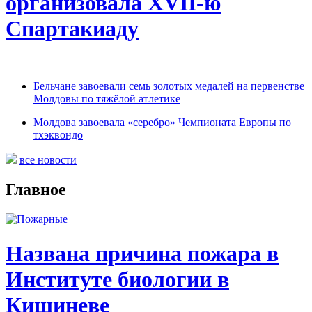
организовала XVII-ю
Спартакиаду
Бельчане завоевали семь золотых медалей на первенстве
Молдовы по тяжёлой атлетике
Молдова завоевала «серебро» Чемпионата Европы по
тхэквондо
все новости
Главное
Названа причина пожара в
Институте биологии в
Кишиневе