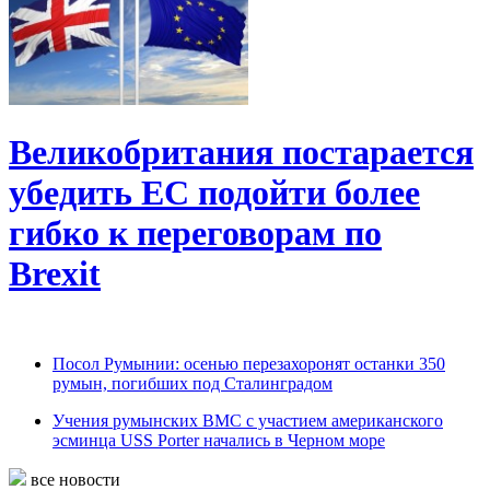
Великобритания постарается
убедить ЕС подойти более
гибко к переговорам по
Brexit
Посол Румынии: осенью перезахоронят останки 350
румын, погибших под Сталинградом
Учения румынских ВМС с участием американского
эсминца USS Porter начались в Черном море
все новости