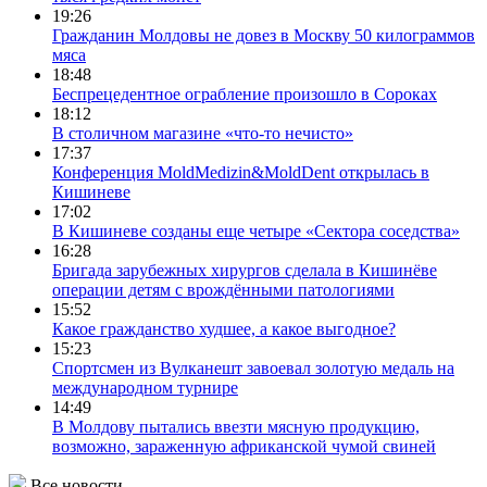
19:26
Гражданин Молдовы не довез в Москву 50 килограммов
мяса
18:48
Беспрецедентное ограбление произошло в Сороках
18:12
В столичном магазине «что-то нечисто»
17:37
Конференция MoldMedizin&MoldDent открылась в
Кишиневе
17:02
В Кишиневе созданы еще четыре «Сектора соседства»
16:28
Бригада зарубежных хирургов сделала в Кишинёве
операции детям с врождёнными патологиями
15:52
Какое гражданство худшее, а какое выгодное?
15:23
Спортсмен из Вулканешт завоевал золотую медаль на
международном турнире
14:49
В Молдову пытались ввезти мясную продукцию,
возможно, зараженную африканской чумой свиней
Все новости