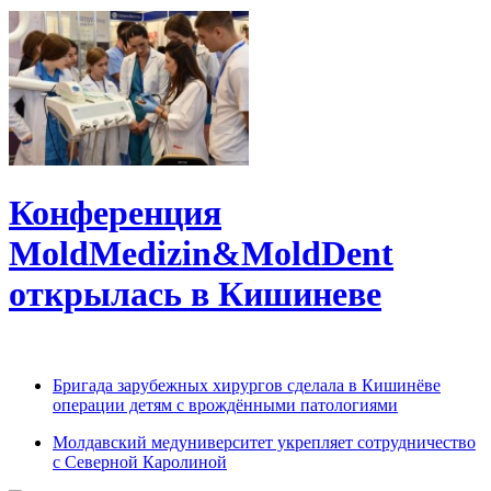
Конференция
MoldMedizin&MoldDent
открылась в Кишиневе
Бригада зарубежных хирургов сделала в Кишинёве
операции детям с врождёнными патологиями
Молдавский медуниверситет укрепляет сотрудничество
с Северной Каролиной