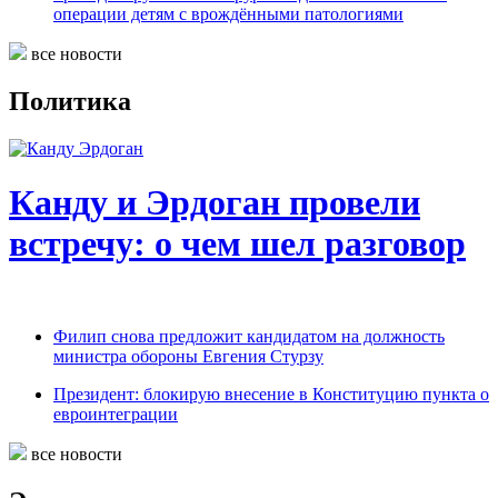
операции детям с врождёнными патологиями
все новости
Политика
Канду и Эрдоган провели
встречу: о чем шел разговор
Филип снова предложит кандидатом на должность
министра обороны Евгения Стурзу
Президент: блокирую внесение в Конституцию пункта о
евроинтеграции
все новости