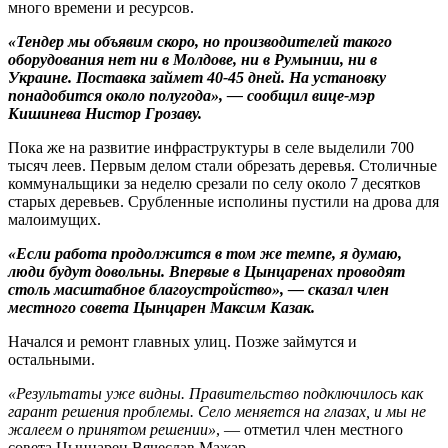
много времени и ресурсов.
«Тендер мы объявим скоро, но производителей такого
оборудования нет ни в Молдове, ни в Румынии, ни в
Украине. Поставка займет 40-45 дней. На установку
понадобится около полугода», — сообщил вице-мэр
Кишинева Нистор Грозаву.
Пока же на развитие инфраструктуры в селе выделили 700
тысяч леев. Первым делом стали обрезать деревья. Столичные
коммунальщики за неделю срезали по селу около 7 десятков
старых деревьев. Срубленные исполины пустили на дрова для
малоимущих.
«Если работа продолжится в том же темпе, я думаю,
люди будут довольны. Впервые в Цынцаренах проводят
столь масштабное благоустройство», — сказал член
местного совета Цынцарен Максим Казак.
Начался и ремонт главных улиц. Позже займутся и
остальными.
«Результаты уже видны. Правительство подключилось как
гарант решения проблемы. Село меняется на глазах, и мы не
жалеем о принятом решении»
, — отметил член местного
совета Цынцарен Вячеслав Мажар.