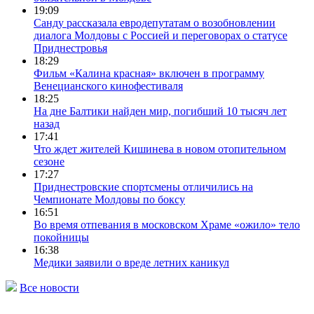
19:09
Санду рассказала евродепутатам о возобновлении
диалога Молдовы с Россией и переговорах о статусе
Приднестровья
18:29
Фильм «Калина красная» включен в программу
Венецианского кинофестиваля
18:25
На дне Балтики найден мир, погибший 10 тысяч лет
назад
17:41
Что ждет жителей Кишинева в новом отопительном
сезоне
17:27
Приднестровские спортсмены отличились на
Чемпионате Молдовы по боксу
16:51
Во время отпевания в московском Храме «ожило» тело
покойницы
16:38
Медики заявили о вреде летних каникул
Все новости