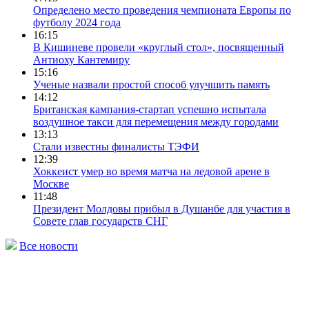
Определено место проведения чемпионата Европы по
футболу 2024 года
16:15
В Кишиневе провели «круглый стол», посвященный
Антиоху Кантемиру
15:16
Ученые назвали простой способ улучшить память
14:12
Британская кампания-стартап успешно испытала
воздушное такси для перемещения между городами
13:13
Стали известны финалисты ТЭФИ
12:39
Хоккеист умер во время матча на ледовой арене в
Москве
11:48
Президент Молдовы прибыл в Душанбе для участия в
Совете глав государств СНГ
Все новости