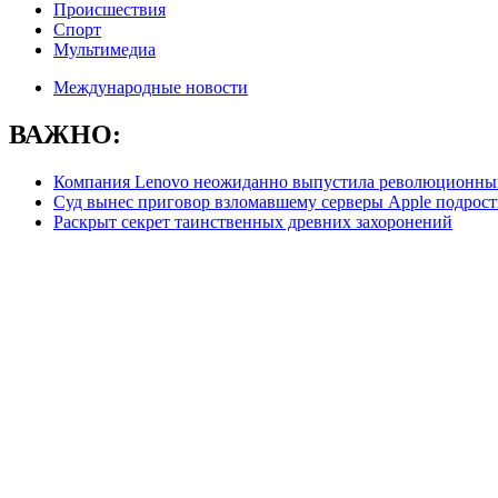
Происшествия
Спорт
Мультимедиа
Международные новости
ВАЖНО:
Компания Lenovo неожиданно выпустила революционны
Суд вынес приговор взломавшему серверы Apple подрост
Раскрыт секрет таинственных древних захоронений