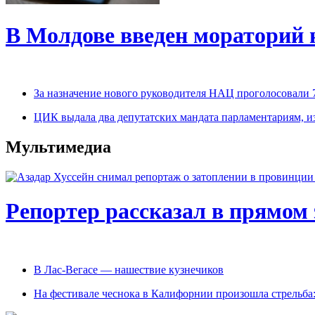
В Молдове введен мораторий 
За назначение нового руководителя НАЦ проголосовали 
ЦИК выдала два депутатских мандата парламентариям, 
Мультимедиа
Репортер рассказал в прямом 
В Лас-Вегасе — нашествие кузнечиков
На фестивале чеснока в Калифорнии произошла стрельба