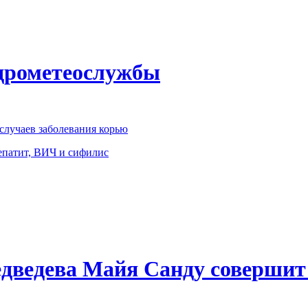
идрометеослужбы
 случаев заболевания корью
епатит, ВИЧ и сифилис
ведева Майя Санду совершит