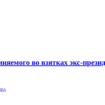
иняемого во взятках экс-прези
 США