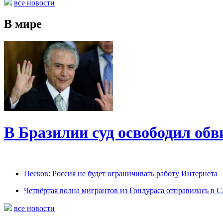
все новости
В мире
В Бразилии суд освободил обв
Песков: Россия не будет ограничивать работу Интернета
Четвёртая волна мигрантов из Гондураса отправилась в
все новости