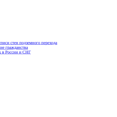
списи стен подземного перехода
ние гражданства
к в России и СНГ