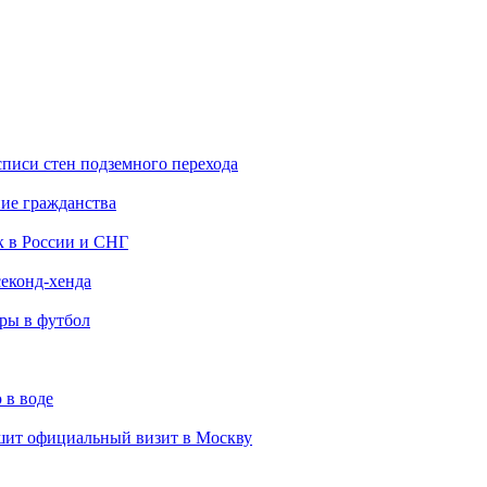
списи стен подземного перехода
ние гражданства
к в России и СНГ
еконд-хенда
гры в футбол
 в воде
ит официальный визит в Москву