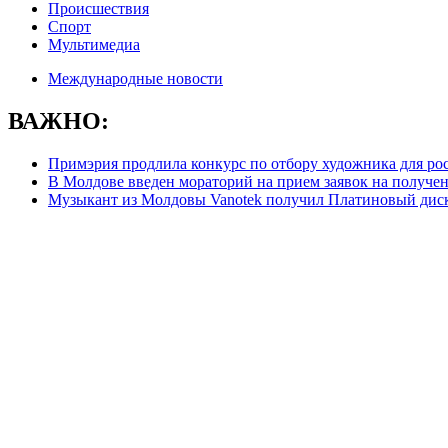
Происшествия
Спорт
Мультимедиа
Международные новости
ВАЖНО:
Примэрия продлила конкурс по отбору художника для ро
В Молдове введен мораторий на прием заявок на получе
Музыкант из Молдовы Vanotek получил Платиновый дис