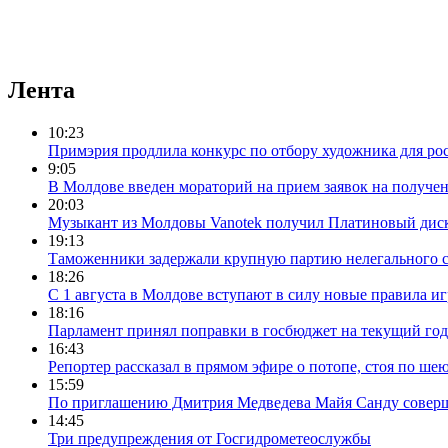
Лента
10:23
Примэрия продлила конкурс по отбору художника для ро
9:05
В Молдове введен мораторий на прием заявок на получе
20:03
Музыкант из Молдовы Vanotek получил Платиновый дис
19:13
Таможенники задержали крупную партию нелегального с
18:26
С 1 августа в Молдове вступают в силу новые правила и
18:16
Парламент принял поправки в госбюджет на текущий год
16:43
Репортер рассказал в прямом эфире о потопе, стоя по шею
15:59
По приглашению Дмитрия Медведева Майя Санду соверш
14:45
Три предупреждения от Госгидрометеослужбы