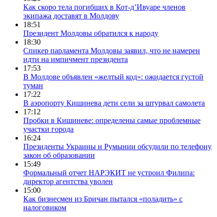
Как скоро тела погибших в Кот-д’Ивуаре членов
экипажа доставят в Молдову
18:51
Президент Молдовы обратился к народу
18:30
Спикер парламента Молдовы заявил, что не намерен
идти на импичмент президента
17:53
В Молдове объявлен «желтый код»: ожидается густой
туман
17:22
В аэропорту Кишинева дети сели за штурвал самолета
17:12
Пробки в Кишиневе: определены самые проблемные
участки города
16:24
Президенты Украины и Румынии обсудили по телефону
закон об образовании
15:49
Формальный отчет НАРЭКИТ не устроил Филипа:
директор агентства уволен
15:00
Как бизнесмен из Бричан пытался «поладить» с
налоговиком