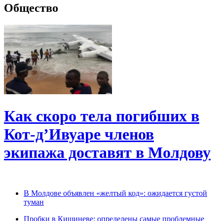
Общество
Как скоро тела погибших в
Кот-д’Ивуаре членов
экипажа доставят в Молдову
В Молдове объявлен «желтый код»: ожидается густой
туман
Пробки в Кишиневе: определены самые проблемные