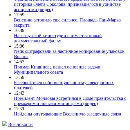
историка Олега Соколова, признавшегося в убийстве
аспирантки (видео)
17:59
Венецию затопило еще сильнее. Площадь Сан-Марко
закрыта
16:39
На гагаузской киностудии снимается новый
документальный фильм
15:36
Nefis оштрафовали за частичное копирование упаковок
Bucuria
14:52
Примар Кишинева назвал основные задачи
Муниципального совета
13:59
Facebook ввел собственную систему электронных
платежей
12:43
Президент Молдовы встретился в Доме правительства с
премьером и новыми министрами (видео)
11:39
Найдены опутывающие Вселенную загадочные связи
Все новости