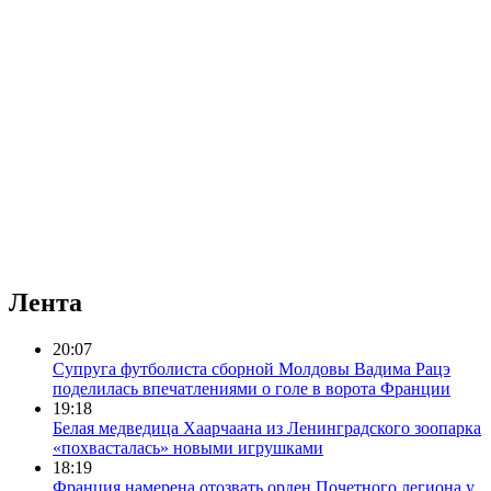
Лента
20:07
Супруга футболиста сборной Молдовы Вадима Рацэ
поделилась впечатлениями о голе в ворота Франции
19:18
Белая медведица Хаарчаана из Ленинградского зоопарка
«похвасталась» новыми игрушками
18:19
Франция намерена отозвать орден Почетного легиона у