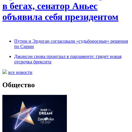
в бегах, сенатор Аньес
объявила себя президентом
Путин и Эрдоган согласовали «судьбоносные» решения
по Сирии
Джонсон снова проиграл в парламенте: грядет новая
отсрочка брексита
все новости
Общество