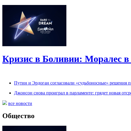
Кризис в Боливии: Моралес в 
Путин и Эрдоган согласовали «судьбоносные» решения 
Джонсон снова проиграл в парламенте: грядет новая отср
все новости
Общество