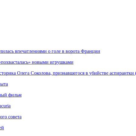
илась впечатлениями о голе в ворота Франции
 «похвасталась» новыми игрушками
сторика Олега Соколова, признавшегося в убийстве аспирантки 
рыта
ьный фильм
curia
ого совета
ей