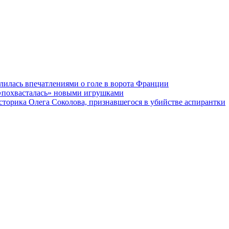
илась впечатлениями о голе в ворота Франции
 «похвасталась» новыми игрушками
сторика Олега Соколова, признавшегося в убийстве аспирантки