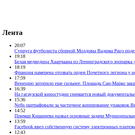
Лента
20:07
Супруга футболиста сборной Молдовы Вадима Рацэ подел
19:18
Белая медведица Хаарчаана из Ленинградского зоопарка
18:19
Франция намерена отозвать орден Почетного легиона у и
17:59
Венецию затопило еще сильнее. Площадь Сан-Марко зак
16:39
На гагаузской киностудии снимается новый документал
15:36
Nefis оштрафовали за частичное копирование упаковок Bu
14:52
Примар Кишинева назвал основные задачи Муниципальн
13:59
Facebook ввел собственную систему электронных платеж
12:43