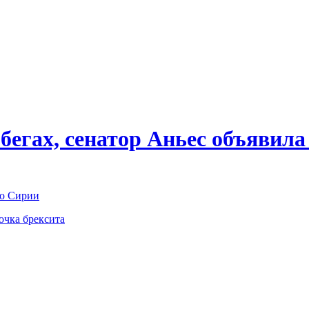
бегах, сенатор Аньес объявила
по Сирии
очка брексита