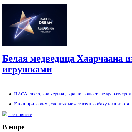
Белая медведица Хаарчаана и
игрушками
НАСА сняло, как черная дыра поглощает звезду размером
Кто и при каких условиях может взять собаку из приюта
все новости
В мире