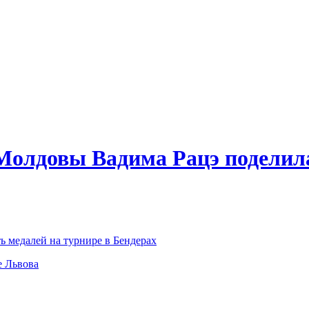
Молдовы Вадима Рацэ поделила
медалей на турнире в Бендерах
е Львова