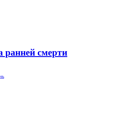
а ранней смерти
нь