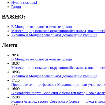
Нужна помощь!
Радио
ВАЖНО:
В Молдове ожидаются желтые дожди
Манекенщица показала округлившийся живот, появивший
Украина и Молдова завершают демаркацию границы
Лента
20:37
В Молдове ожидаются желтые дожди
19:07
Манекенщица показала округлившийся живот, появивший
18:03
Украина и Молдова завершают демаркацию границы
17:15
Представители профсоюзов Молдовы приняли участие в 
16:09
В акватории порта Азов снят с мели теплоход Leda с фл
15:00
Родина четырех героев Советского Союза — поход в пр