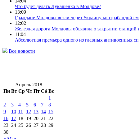
14:04
Что будет делать Лукашенко в Молдове?
13:09
Граждане Молдовы везли через Украину контрабандой с
12:02
Железная дорога Молдовы объявила о закрытии станций 
11:04
Абсолютная премьера одного из главных антивоенных сп
Все новости
Апрель 2018
Пн
Вт
Ср
Чт
Пт
Сб
Вс
1
2
3
4
5
6
7
8
9
10
11
12
13
14
15
16
17
18
19
20
21
22
23
24
25
26
27
28
29
30
« Мар