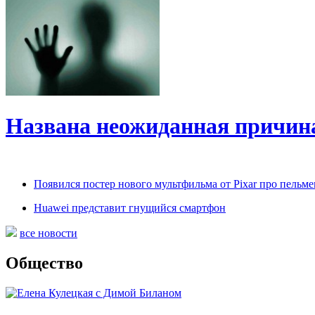
Названа неожиданная причин
Появился постер нового мультфильма от Pixar про пельме
Huawei представит гнущийся смартфон
все новости
Общество