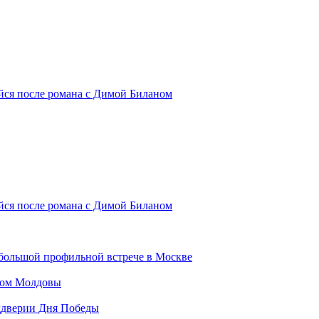
ся после романа с Димой Биланом
ся после романа с Димой Биланом
большой профильной встрече в Москве
агом Молдовы
еддверии Дня Победы