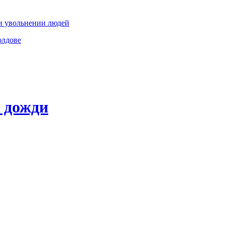
и увольнении людей
олдове
 дожди