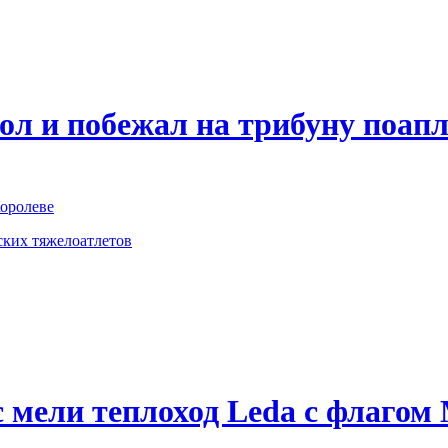
ол и побежал на трибуну поапл
Королеве
ских тяжелоатлетов
с мели теплоход Leda с флаго