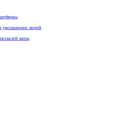
мартфоны
и увольнении людей
ектаклей мира