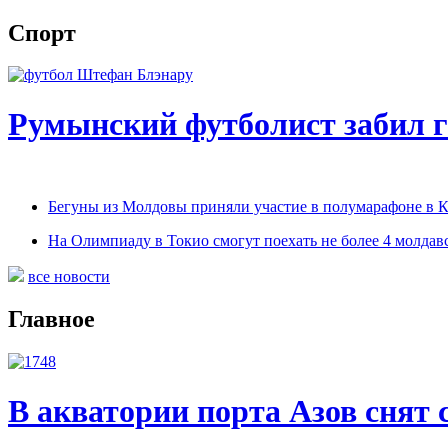
Спорт
Румынский футболист забил г
Бегуны из Молдовы приняли участие в полумарафоне в 
На Олимпиаду в Токио смогут поехать не более 4 молдав
все новости
Главное
В акватории порта Азов снят 