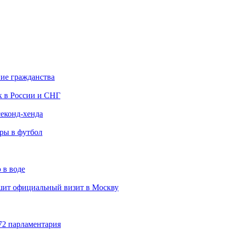
ние гражданства
к в России и СНГ
еконд-хенда
гры в футбол
 в воде
ит официальный визит в Москву
72 парламентария