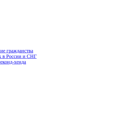
ние гражданства
к в России и СНГ
еконд-хенда