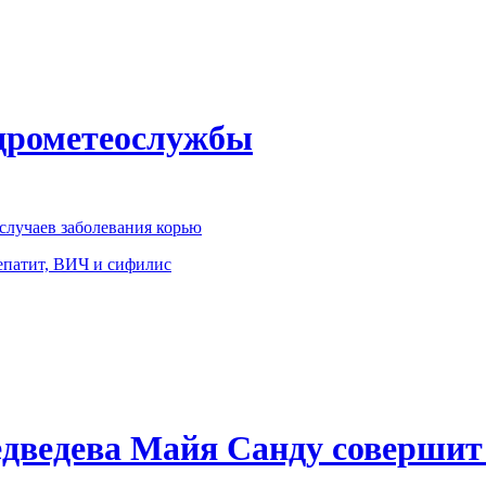
идрометеослужбы
 случаев заболевания корью
епатит, ВИЧ и сифилис
ведева Майя Санду совершит