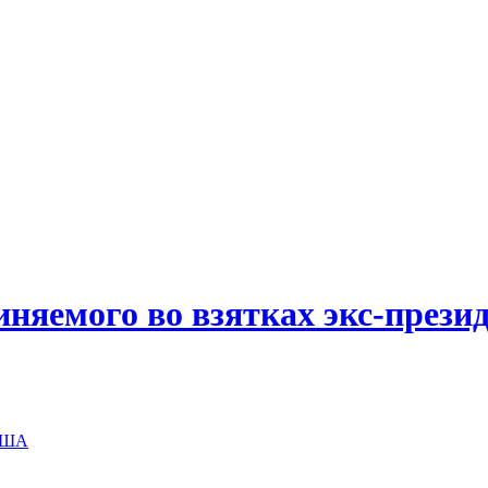
иняемого во взятках экс-прези
 США