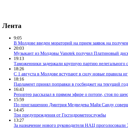
Лента
9:05
В Молдове введен мораторий на прием заявок на получе
20:03
Музыкант из Молдовы Vanotek получил Платиновый дис
19:13
Таможенники задержали крупную партию нелегального с
18:26
С 1 августа в Молдове вступают в силу новые правила и
18:16
Парламент принял поправки в госбюджет на текущий год
16:43
Репортер рассказал в прямом эфире о потопе, стоя по шею
15:59
По приглашению Дмитрия Медведева Майя Санду соверш
14:45
Три предупреждения от Госгидрометеослужбы
13:27
За назначение нового руководителя НАЦ проголосовали 