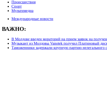
Происшествия
Спорт
Мультимедиа
Международные новости
ВАЖНО:
В Молдове введен мораторий на прием заявок на получе
Музыкант из Молдовы Vanotek получил Платиновый дис
Таможенники задержали крупную партию нелегального с