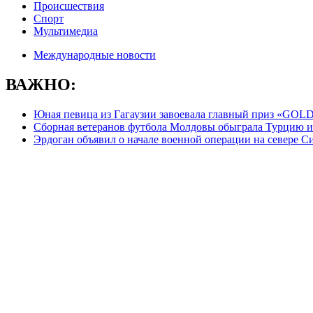
Происшествия
Спорт
Мультимедиа
Международные новости
ВАЖНО:
Юная певица из Гагаузии завоевала главный приз «GO
Сборная ветеранов футбола Молдовы обыграла Турцию и
Эрдоган объявил о начале военной операции на севере С