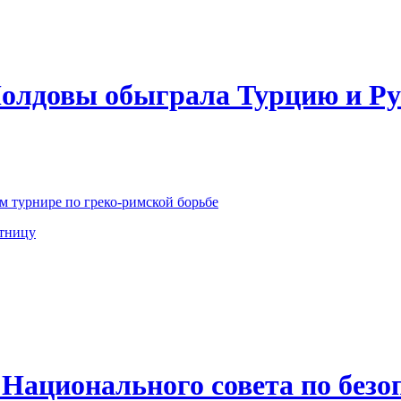
Молдовы обыграла Турцию и Ру
 турнире по греко-римской борьбе
ятницу
 Национального совета по без