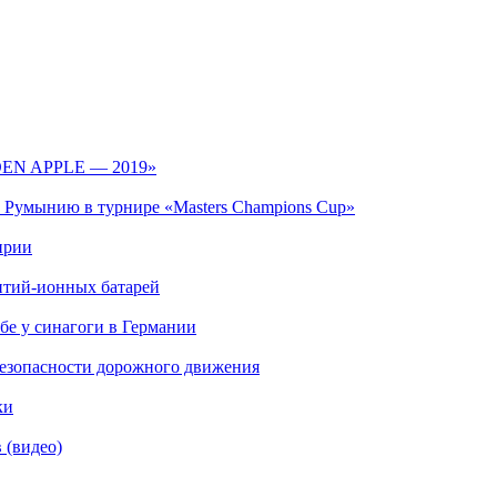
LDEN APPLE — 2019»
 Румынию в турнире «Masters Champions Cup»
ирии
итий-ионных батарей
ьбе у синагоги в Германии
 безопасности дорожного движения
ки
 (видео)