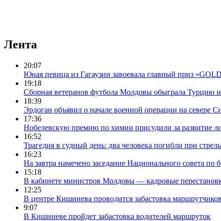
Лента
20:07
Юная певица из Гагаузии завоевала главный приз «GO
19:18
Сборная ветеранов футбола Молдовы обыграла Турцию и
18:39
Эрдоган объявил о начале военной операции на севере С
17:36
Нобелевскую премию по химии присудили за развитие л
16:52
Трагедия в судный день: два человека погибли при стрел
16:23
На завтра намечено заседание Национального совета по
15:18
В кабинете министров Молдовы — кадровые перестанов
12:25
В центре Кишинева проводится забастовка маршрутчиков
9:07
В Кишиневе пройдет забастовка водителей маршруток