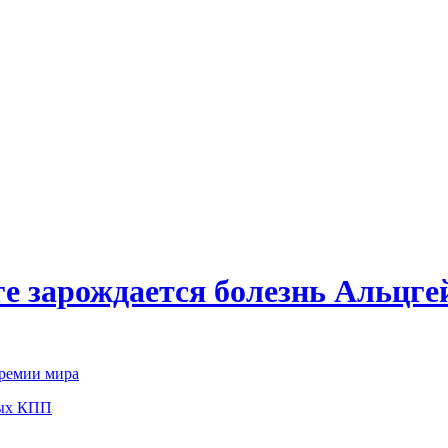
ге зарождается болезнь Альцг
премии мира
ных КПП