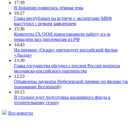
17:39
В Instagram появилась тёмная тема
16:27
Глава республики на встрече с экспертами МВФ
выступил с резким заявлением
15:36
Комитеты ГА ООН приостановили работу из-за
невыдачи виз дипломатам из РФ
14:43
На премию «Оскар» претендует российский фильм
«Дылда»
13:39
Глава государства обсудил с послом России вопросы
молдавско-российского партнерства
12:23
Объявлены лауреаты Нобелевской премии по физике (за
понимание Вселенной)
10:15
В столице идет подготовка жилищного фонда к
отопительному сезону
Все новости