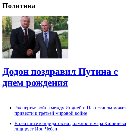
Политика
Додон поздравил Путина с
днем рождения
Эксперты: война между Индией и Пакистаном может
привести к третьей мировой войне
В рейтинге кандидатов на должность мэра Кишинева
лидирует Ион Чебан