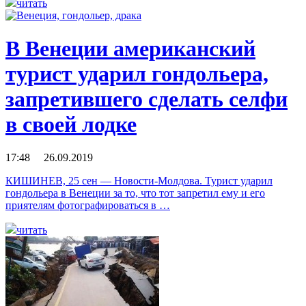
читать
В Венеции американский
турист ударил гондольера,
запретившего сделать селфи
в своей лодке
17:48 26.09.2019
КИШИНЕВ, 25 сен — Новости-Молдова. Турист ударил
гондольера в Венеции за то, что тот запретил ему и его
приятелям фотографироваться в …
читать