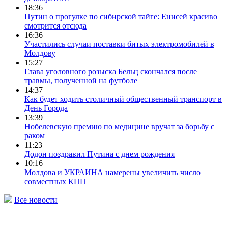
18:36
Путин о прогулке по сибирской тайге: Енисей красиво
смотрится отсюда
16:36
Участились случаи поставки битых электромобилей в
Молдову
15:27
Глава уголовного розыска Бельц скончался после
травмы, полученной на футболе
14:37
Как будет ходить столичный общественный транспорт в
День Города
13:39
Нобелевскую премию по медицине вручат за борьбу с
раком
11:23
Додон поздравил Путина с днем рождения
10:16
Молдова и УКРАИНА намерены увеличить число
совместных КПП
Все новости