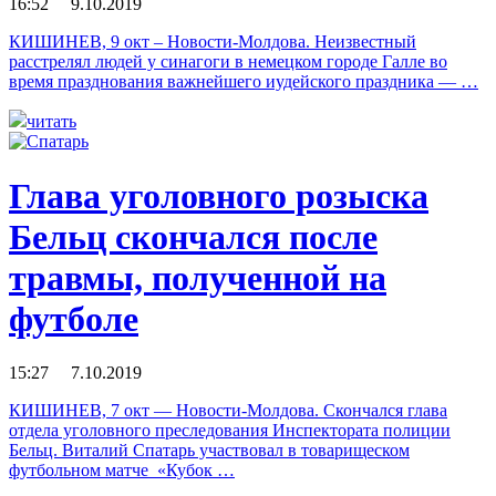
16:52 9.10.2019
КИШИНЕВ, 9 окт – Новости-Молдова. Неизвестный
расстрелял людей у синагоги в немецком городе Галле во
время празднования важнейшего иудейского праздника — …
читать
Глава уголовного розыска
Бельц скончался после
травмы, полученной на
футболе
15:27 7.10.2019
КИШИНЕВ, 7 окт — Новости-Молдова. Скончался глава
отдела уголовного преследования Инспектората полиции
Бельц. Виталий Спатарь участвовал в товарищеском
футбольном матче «Кубок …