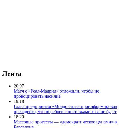
Лента
20:07
Матч с «Реал-Мадрид» отложили, чтобы не
провоцировать насилие
19:18
Глава предприятия «Молдовагаз» проинформировал
президента, что перебоев с поставками газа не будет
18:20
Массовые протесты — «демократическое цунами» в
Барселоне