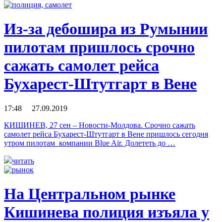
Из-за дебошира из Румынии
пилотам пришлось срочно
сажать самолет рейса
Бухарест-Штутгарт в Вене
17:48 27.09.2019
КИШИНЕВ, 27 сен – Новости-Молдова. Срочно сажать
самолет рейса Бухарест-Штутгарт в Вене пришлось сегодня
утром пилотам компании Blue Air. Долететь до …
читать
На Центральном рынке
Кишинева полиция изъяла у