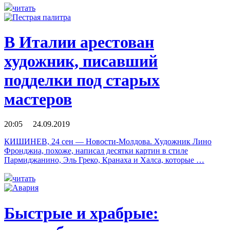
читать
В Италии арестован
художник, писавший
подделки под старых
мастеров
20:05 24.09.2019
КИШИНЕВ, 24 сен — Новости-Молдова. Художник Лино
Фронджиа, похоже, написал десятки картин в стиле
Пармиджанино, Эль Греко, Кранаха и Халса, которые …
читать
Быстрые и храбрые: