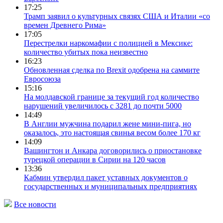
17:25
Трамп заявил о культурных связях США и Италии «со
времен Древнего Рима»
17:05
Перестрелки наркомафии с полицией в Мексике:
количество убитых пока неизвестно
16:23
Обновленная сделка по Brexit одобрена на саммите
Евросоюза
15:16
На молдавской границе за текущий год количество
нарушений увеличилось с 3281 до почти 5000
14:49
В Англии мужчина подарил жене мини-пига, но
оказалось, это настоящая свинья весом более 170 кг
14:09
Вашингтон и Анкара договорились о приостановке
турецкой операции в Сирии на 120 часов
13:36
Кабмин утвердил пакет уставных документов о
государственных и муниципальных предприятиях
Все новости