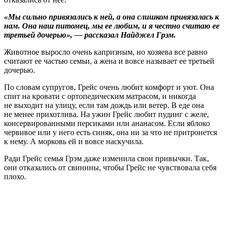
«Мы сильно привязались к ней, а она слишком привязалась к
нам. Она наш питомец, мы ее любим, и я честно считаю ее
третьей дочерью», ― рассказал Найджел Грэм.
Животное выросло очень капризным, но хозяева все равно
считают ее частью семьи, а жена и вовсе называет ее третьей
дочерью.
По словам супругов, Грейс очень любит комфорт и уют. Она
спит на кровати с ортопедическим матрасом, и никогда
не выходит на улицу, если там дождь или ветер. В еде она
не менее прихотлива. На ужин Грейс любит пудинг с желе,
консервированными персиками или ананасом. Если яблоко
червивое или у него есть синяк, она ни за что не притронется
к нему. А морковь ей и вовсе наскучила.
Ради Грейс семья Грэм даже изменила свои привычки. Так,
они отказались от свинины, чтобы Грейс не чувствовала себя
плохо.