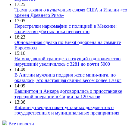
17:25
Трамп заявил о культурных связях США и Италии «со
времен Древнего Рима»
17:05
Перестрелки наркомафии с полицией в Мексике:
количество убитых пока неизвестно
16:23
Обновленная сделка по Brexit одобрена на саммите
Евросоюза
15:16
На молдавской границе за текущий год количество
нарушений увеличилось с 3281 до почти 5000
14:49
В Англии мужчина подарил жене мини-пига, но
оказалось, это настоящая свинья весом более 170 кг
14:09
Вашингтон и Анкара договорились о приостановке
турецкой операции в Сирии на 120 часов
13:36
Кабмин утвердил пакет уставных документов о
государственных и муниципальных предприятиях
Все новости