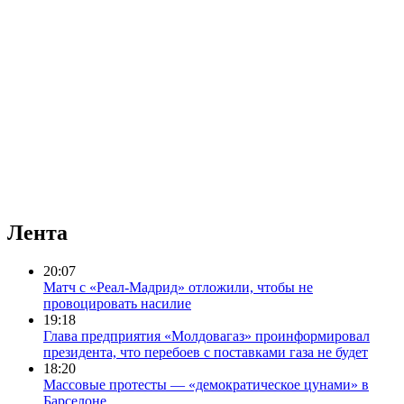
Лента
20:07
Матч с «Реал-Мадрид» отложили, чтобы не
провоцировать насилие
19:18
Глава предприятия «Молдовагаз» проинформировал
президента, что перебоев с поставками газа не будет
18:20
Массовые протесты — «демократическое цунами» в
Барселоне