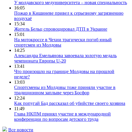
У молдавского медуниверситета – новая специальность
16:05
Пожар в Кишиневе привел к серьезному загрязнению
воздухаё
15:34
Житель Бельц спровоцировал ДТП в Украине
15:01
На мотокроссе в Чехии трагически погиб юный
спортсмен из Молдовы
14:25
Александра Емельянова завоевала золотую медаль
чемпионата Европы U-20
13:41
Что произошло на границе Молдовы на прошлой
неделе?
13:03
Спортсмены из Молдовы тоже приняли участие в
традиционном заплыве через Босфор
12:24
Как попугай Бад рассказал об убийстве своего хозяина
11:49
Глава НКПМ принял участие в международной
конференции по вопросам детского труда
Все новости