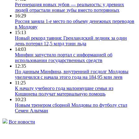
Регенерация новых зубов — реальность: у древних
людей отрастали новые зубы вместо потерянных
16:29
Россия заняла 1-е место по объему денежных переводов
в Молдову
15:13
Новый рекорд таяния: Гренландский ледник за один
день потерял 12,5 млрд тонн льда
14:03
Минфин запустило портал с информацией об
использовании государственных средств
12:35
По данным Минфина, внутренний госдолг Молдовы
увеличился с начала этого года на 184,95 млн леев
11:25
К началу учебного года малоимущие семьи из
Кишинева получат материальную помощь
10:23
Новым тренером сборной Молдовы по футболу стал
Семен Альтман
Все новости