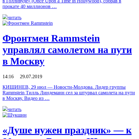
в Голливуде» (Once Upon a Time in Hollywood), собрав в
прокате 40 миллионов …
читать
Фронтмен Rammstein
управлял самолетом на пути
в Москву
14:16 29.07.2019
КИШИНЕВ, 29 июл — Новости-Молдова. Лидер группы
Rammstein Тилль Линдеманн сел за штурвал самолета на пути
в Москву. Видео из …
читать
«Душе нужен праздник» — к