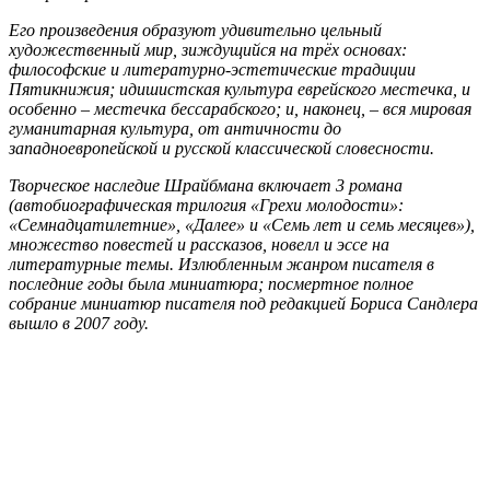
Его произведения образуют удивительно цельный
художественный мир, зиждущийся на трёх основах:
философские и литературно-эстетические традиции
Пятикнижия; идишистская культура еврейского местечка, и
особенно – местечка бессарабского; и, наконец, – вся мировая
гуманитарная культура, от античности до
западноевропейской и русской классической словесности.
Творческое наследие Шрайбмана включает 3 романа
(автобиографическая трилогия «Грехи молодости»:
«Семнадцатилетние», «Далее» и «Семь лет и семь месяцев»),
множество повестей и рассказов, новелл и эссе на
литературные темы. Излюбленным жанром писателя в
последние годы была миниатюра; посмертное полное
собрание миниатюр писателя под редакцией Бориса Сандлера
вышло в 2007 году.