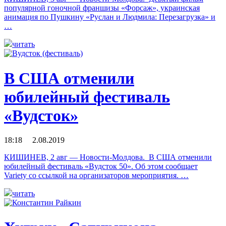
популярной гоночной франшизы «Форсаж», украинская
анимация по Пушкину «Руслан и Людмила: Перезагрузка» и
…
читать
В США отменили
юбилейный фестиваль
«Вудсток»
18:18 2.08.2019
КИШИНЕВ, 2 авг — Новости-Молдова. В США отменили
юбилейный фестиваль «Вудсток 50». Об этом сообщает
Variety со ссылкой на организаторов мероприятия. …
читать