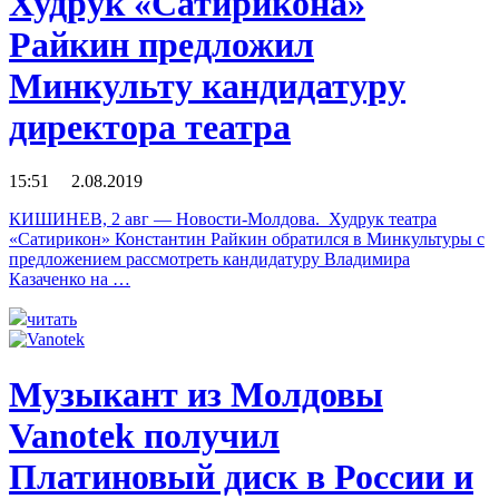
Худрук «Сатирикона»
Райкин предложил
Минкульту кандидатуру
директора театра
15:51 2.08.2019
КИШИНЕВ, 2 авг — Новости-Молдова. Худрук театра
«Сатирикон» Константин Райкин обратился в Минкультуры с
предложением рассмотреть кандидатуру Владимира
Казаченко на …
читать
Музыкант из Молдовы
Vanotek получил
Платиновый диск в России и