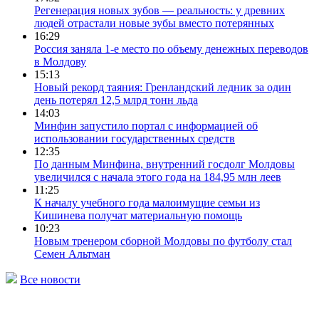
Регенерация новых зубов — реальность: у древних
людей отрастали новые зубы вместо потерянных
16:29
Россия заняла 1-е место по объему денежных переводов
в Молдову
15:13
Новый рекорд таяния: Гренландский ледник за один
день потерял 12,5 млрд тонн льда
14:03
Минфин запустило портал с информацией об
использовании государственных средств
12:35
По данным Минфина, внутренний госдолг Молдовы
увеличился с начала этого года на 184,95 млн леев
11:25
К началу учебного года малоимущие семьи из
Кишинева получат материальную помощь
10:23
Новым тренером сборной Молдовы по футболу стал
Семен Альтман
Все новости