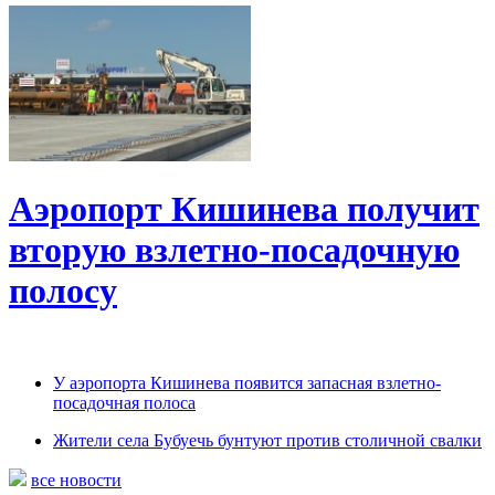
Аэропорт Кишинева получит
вторую взлетно-посадочную
полосу
У аэропорта Кишинева появится запасная взлетно-
посадочная полоса
Жители села Бубуечь бунтуют против столичной свалки
все новости