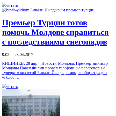
читать
Премьер Турции готов
помочь Молдове справиться
с последствиями снегопадов
9:02 28.04.2017
КИШИНЕВ, 28 апр – Новости-Молдова. Премьер-министр
Молдовы Павел Филип провел телефонные переговоры с
турецким коллегой Бинали Йылдырымом, сообщает радио
«Голос …
читать