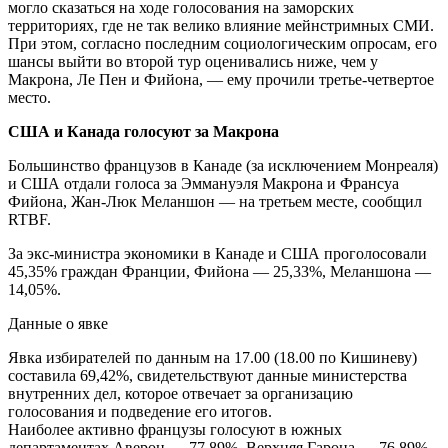
могло сказаться на ходе голосования на заморских
территориях, где не так велико влияние мейнстримных СМИ.
При этом, согласно последним социологическим опросам, его
шансы выйти во второй тур оценивались ниже, чем у
Макрона, Ле Пен и Фийона, — ему прочили третье-четвертое
место.
США и Канада голосуют за Макрона
Большинство французов в Канаде (за исключением Монреаля)
и США отдали голоса за Эммануэля Макрона и Франсуа
Фийона, Жан-Люк Меланшон — на третьем месте, сообщил
RTBF.
За экс-министра экономики в Канаде и США проголосовали
45,35% граждан Франции, Фийона — 25,33%, Меланшона —
14,05%.
Данные о явке
Явка избирателей по данным на 17.00 (18.00 по Кишиневу)
составила 69,42%, свидетельствуют данные министерства
внутренних дел, которое отвечает за организацию
голосования и подведение его итогов.
Наиболее активно французы голосуют в южных
департаментах Аверон — 77,89%, Верхняя Гарона — 76,89%,