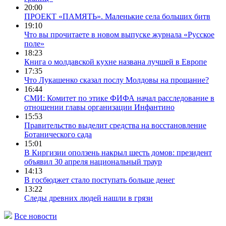
20:00
ПРОЕКТ «ПАМЯТЬ». Маленькие села больших битв
19:10
Что вы прочитаете в новом выпуске журнала «Русское
поле»
18:23
Книга о молдавской кухне названа лучшей в Европе
17:35
Что Лукашенко сказал послу Молдовы на прощание?
16:44
СМИ: Комитет по этике ФИФА начал расследование в
отношении главы организации Инфантино
15:53
Правительство выделит средства на восстановление
Ботанического сада
15:01
В Киргизии оползень накрыл шесть домов: президент
объявил 30 апреля национальный траур
14:13
В госбюджет стало поступать больше денег
13:22
Следы древних людей нашли в грязи
Все новости