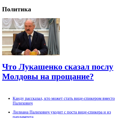
Политика
Что Лукашенко сказал послу
Молдовы на прощание?
Канду рассказал, кто может стать вице-спикером вместо
Палихович
Лилиана Палихович уходит с поста вице-спикера и из
парламента