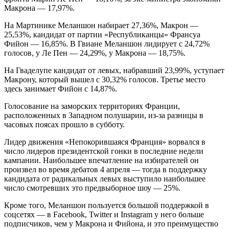
Макрона — 17,97%.
На Мартинике Меланшон набирает 27,36%, Макрон —
25,53%, кандидат от партии «Республиканцы» Франсуа
Фийон — 16,85%. В Гвиане Меланшон лидирует с 24,72%
голосов, у Ле Пен — 24,29%, у Макрона — 18,75%.
На Гваделупе кандидат от левых, набравший 23,99%, уступает
Макрону, который вышел с 30,32% голосов. Третье место
здесь занимает Фийон с 14,87%.
Голосование на заморских территориях Франции,
расположенных в Западном полушарии, из-за разницы в
часовых поясах прошло в субботу.
Лидер движения «Непокорившаяся Франция» ворвался в
число лидеров президентской гонки в последние недели
кампании. Наибольшее впечатление на избирателей он
произвел во время дебатов 4 апреля — тогда в поддержку
кандидата от радикальных левых выступило наибольшее
число смотревших это предвыборное шоу — 25%.
Кроме того, Меланшон пользуется большой поддержкой в
соцсетях — в Facebook, Twitter и Instagram у него больше
подписчиков, чем у Макрона и Фийона, и это преимущество