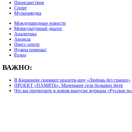
Происшествия
Спорт
Мультимедиа
Международные новости
Межкультурный диалог
Аналитика
Анонсы
Пресс-центр
Нужна помощь!
Радио
ВАЖНО:
В Кишиневе снимают реалити-шоу «Любовь без границ»
ПРОЕКТ «ПАМЯТЬ». Маленькие села больших битв
Что вы прочитаете в новом выпуске журнала «Русское по