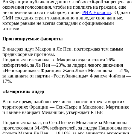
Во Франции публикация данных любых exit-poll запрещена до
окончания голосования, чтобы не повлиять на граждан, еще
не определившихся с выбором, пишет
РИА Новости
. Однако
СМИ соседних стран традиционно приводят свои данные,
которые раньше не всегда совпадали с официальными
итогами.
Прогнозируемые фавориты
В лидерах идут Макрон и Ле Пен, подтверждая тем самым
предвыборные прогнозы.
По данным телеканала, за Макрона отдали голоса 26%
избирателей, за Ле Пен —23%, за лидера левого движения
«Непокорившаяся Франция» Жана-Люка Меланшона — 21%,
за кандидата от партии «Республиканцы» Франсуа Фийона —
17%.
«Заморский» лидер
В то же время, наибольшее число голосов в трех заморских
территориях Франции — Сен-Пьере и Микелоне, Мартинике
и Гвиане набирает Меланшон, утверждает RTBF.
По данным канала, на Сен-Пьере и Микелоне за Меланшона
проголосовали 34,45% избирателей, за лидера Национального
фронта Марин Ле Пен — 18,16%, за экс-министра экономики