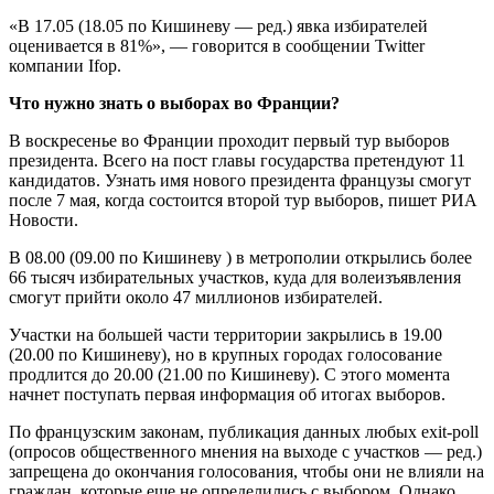
«В 17.05 (18.05 по Кишиневу — ред.) явка избирателей
оценивается в 81%», — говорится в сообщении Twitter
компании Ifop.
Что нужно знать о выборах во Франции?
В воскресенье во Франции проходит первый тур выборов
президента. Всего на пост главы государства претендуют 11
кандидатов. Узнать имя нового президента французы смогут
после 7 мая, когда состоится второй тур выборов, пишет РИА
Новости.
В 08.00 (09.00 по Кишиневу ) в метрополии открылись более
66 тысяч избирательных участков, куда для волеизъявления
смогут прийти около 47 миллионов избирателей.
Участки на большей части территории закрылись в 19.00
(20.00 по Кишиневу), но в крупных городах голосование
продлится до 20.00 (21.00 по Кишиневу). С этого момента
начнет поступать первая информация об итогах выборов.
По французским законам, публикация данных любых exit-poll
(опросов общественного мнения на выходе с участков — ред.)
запрещена до окончания голосования, чтобы они не влияли на
граждан, которые еще не определились с выбором. Однако