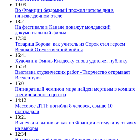
19:09
Во Франции бездомный прожил четыре дня в
пятизвездочном отеле
18:21
На фестивале в Канаде покажут молдавский
документальный фильм
17:30
Товарищ Борода: как учитель из Сорок стал героем
Великой Отечественной войны
16:41
Художник Эмиль Килдеску снова удивляет публику
15:53
Выставка студенческих работ «Творчество открывает
Вселенную»
15:01
Пятикратный чемпион мира найден мертвым в комнате
тренировочного центра
14:12
Массовое ДТП: погибли 8 человек, свыше 10
пострадали
13:21
Выпечка и выпивка: как во Франции стимулируют явку
на выборы
12:34
На центральной площади Кишинева выставили