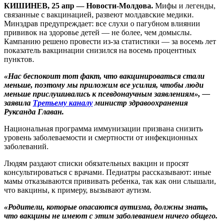
КИШИНЕВ, 25 апр — Новости-Молдова.
Мифы и легенды,
связанные с вакцинацией, развеют молдавские медики.
Минздрав предупреждает: все слухи о пагубном влиянии
прививок на здоровье детей — не более, чем домыслы.
Кампанию решено провести из-за статистики — за восемь лет
показатель вакцинации снизился на восемь процентных
пунктов.
«Нас беспокоит тот факт, что вакцинироваться стали
меньше, поэтому мы приложим все усилия, чтобы люди
меньше прислушивались к псевдонаучным заявлениям», —
заявила
Третьему каналу
министр здравоохранения
Руксанда Главан.
Национальная программа иммунизации призвана снизить
уровень заболеваемости и смертности от инфекционных
заболеваний.
Людям раздают списки обязательных вакцин и просят
консультироваться с врачами. Педиатры рассказывают: иные
мамы отказываются прививать ребенка, так как они слышали,
что вакцины, к примеру, вызывают аутизм.
«Родители, которые опасаются аутизма, должны знать,
что вакцины не имеют с этим заболеванием ничего общего.