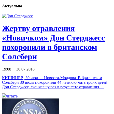
Актуально
Жертву отравления
«Новичком» Дон Стерджесс
похоронили в британском
Солсбери
19:08 30.07.2018
КИШИНЕВ, 30 июл — Новости-Молдова. В британском
Солсбери 30 июля похоронили 44-летнюю мать троих детей
Дон Стерджесс, скончавшуюся в результате отравления …
читать