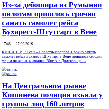
Из-за дебошира из Румынии
пилотам пришлось срочно
сажать самолет рейса
Бухарест-Штутгарт в Вене
17:48 27.09.2019
КИШИНЕВ, 27 сен – Новости-Молдова. Срочно сажать
самолет рейса Бухарест-Штутгарт в Вене пришлось сегодня
утром пилотам компании Blue Air. Долететь до …
читать
На Центральном рынке
Кишинева полиция изъяла у
группы лиц 160 литров