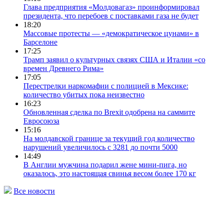
Глава предприятия «Молдовагаз» проинформировал
президента, что перебоев с поставками газа не будет
18:20
Массовые протесты — «демократическое цунами» в
Барселоне
17:25
Трамп заявил о культурных связях США и Италии «со
времен Древнего Рима»
17:05
Перестрелки наркомафии с полицией в Мексике:
количество убитых пока неизвестно
16:23
Обновленная сделка по Brexit одобрена на саммите
Евросоюза
15:16
На молдавской границе за текущий год количество
нарушений увеличилось с 3281 до почти 5000
14:49
В Англии мужчина подарил жене мини-пига, но
оказалось, это настоящая свинья весом более 170 кг
Все новости