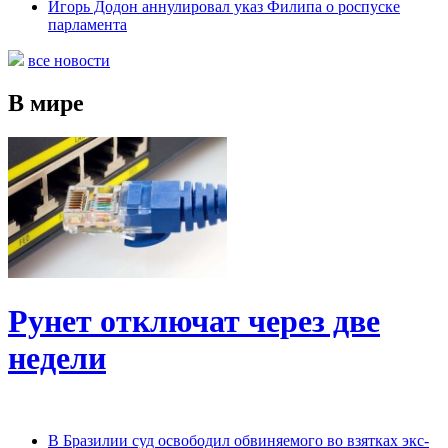
Игорь Додон аннулировал указ Филипа о роспуске
парламента
все новости
В мире
Рунет отключат через две
недели
В Бразилии суд освободил обвиняемого во взятках экс-