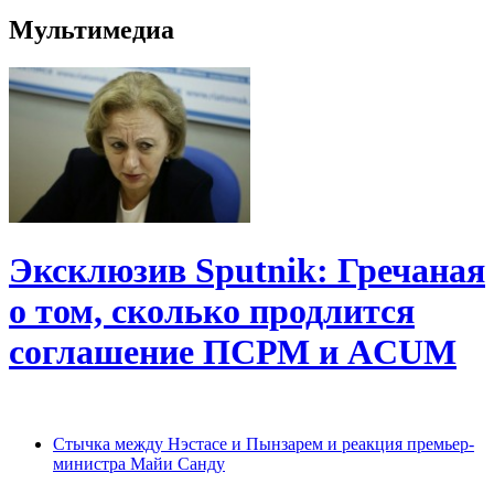
Мультимедиа
Эксклюзив Sputnik: Гречаная
о том, сколько продлится
соглашение ПСРМ и ACUM
Cтычка между Нэстасе и Пынзарем и реакция премьер-
министра Майи Санду