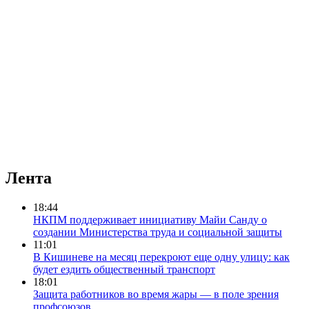
Лента
18:44
НКПМ поддерживает инициативу Майи Санду о
создании Министерства труда и социальной защиты
11:01
В Кишиневе на месяц перекроют еще одну улицу: как
будет ездить общественный транспорт
18:01
Защита работников во время жары — в поле зрения
профсоюзов