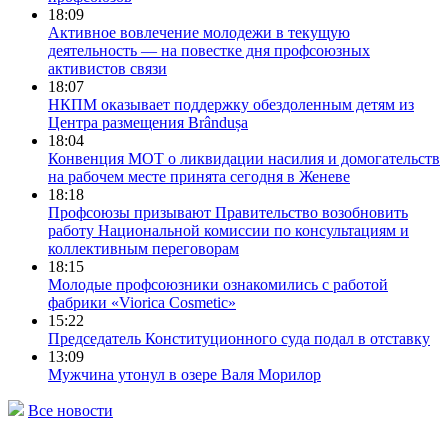
18:09
Активное вовлечение молодежи в текущую
деятельность — на повестке дня профсоюзных
активистов связи
18:07
НКПМ оказывает поддержку обездоленным детям из
Центра размещения Brândușa
18:04
Конвенция МОТ о ликвидации насилия и домогательств
на рабочем месте принята сегодня в Женеве
18:18
Профсоюзы призывают Правительство возобновить
работу Национальной комиссии по консультациям и
коллективным переговорам
18:15
Молодые профсоюзники ознакомились с работой
фабрики «Viorica Cosmetic»
15:22
Председатель Конституционного cуда подал в отставку
13:09
Мужчина утонул в озере Валя Морилор
Все новости