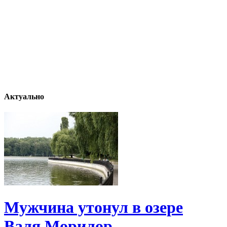
Актуально
Мужчина утонул в озере
Валя Морилор