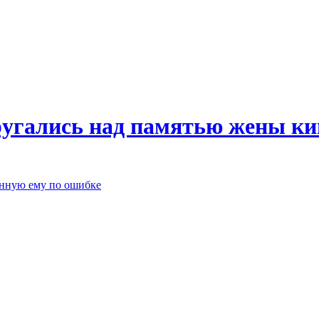
угались над памятью жены ки
нную ему по ошибке