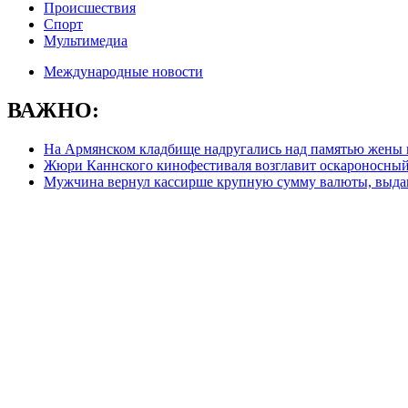
Происшествия
Спорт
Мультимедиа
Международные новости
ВАЖНО:
На Армянском кладбище надругались над памятью жены 
Жюри Каннского кинофестиваля возглавит оскароносный
Мужчина вернул кассирше крупную сумму валюты, выда