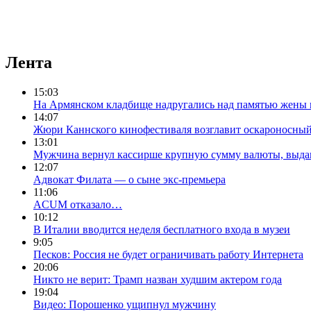
Лента
15:03
На Армянском кладбище надругались над памятью жены 
14:07
Жюри Каннского кинофестиваля возглавит оскароносный
13:01
Мужчина вернул кассирше крупную сумму валюты, выда
12:07
Адвокат Филата — о сыне экс-премьера
11:06
ACUM отказало…
10:12
В Италии вводится неделя бесплатного входа в музеи
9:05
Песков: Россия не будет ограничивать работу Интернета
20:06
Никто не верит: Трамп назван худшим актером года
19:04
Видео: Порошенко ущипнул мужчину