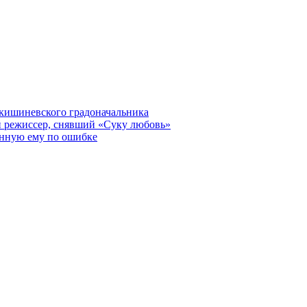
кишиневского градоначальника
 режиссер, снявший «Суку любовь»
нную ему по ошибке