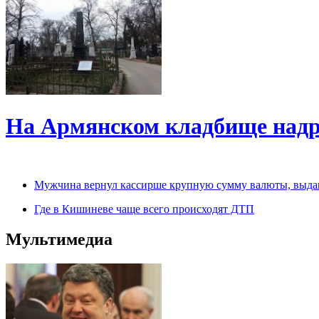
На Армянском кладбище надр
Мужчина вернул кассирше крупную сумму валюты, выда
Где в Кишиневе чаще всего происходят ДТП
Мультимедиа