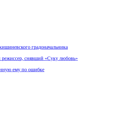
кишиневского градоначальника
 режиссер, снявший «Суку любовь»
нную ему по ошибке