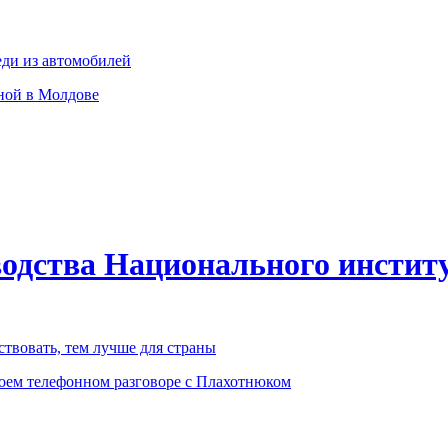
ди из автомобилей
ьной в Молдове
водства Национального инстит
твовать, тем лучше для страны
воем телефонном разговоре с Плахотнюком