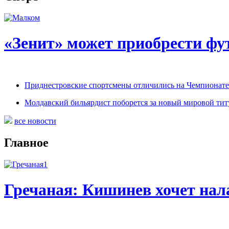
«Зенит» может приобрести ф
Приднестровские спортсмены отличились на Чемпионате
Молдавский бильярдист поборется за новый мировой титу
все новости
Главное
Гречаная: Кишинев хочет нала