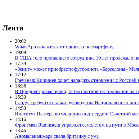
Лента
20:02
WhatsApp откажется от привязки к смартфону
19:09
В США тело пропавшего сотрудника 10 лет пролежало на
17:39
«Зенит» может приобрести футболиста «Барселоны» Мал
17:12
Гречаная: Кишинев хочет наладить отношения с Россией 
16:36
В Приднестровье проводят бесплатное тестирование на г
15:30
Санду: требую отставки руководства Национального инс
14:50
Институт Пастера во Франции подтвердил: 11-летний ма
14:16
Фронтмен Rammstein управлял самолетом на пути в Моск
13:46
Аномальная жара свела британку с ума