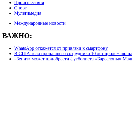
Происшествия
Спорт
Мультимедиа
Международные новости
ВАЖНО:
WhatsApp откажется от привязки к смартфону
В США тело пропавшего сотрудника 10 лет пролежало на
«Зенит» может приобрести футболиста «Барселоны» Мал