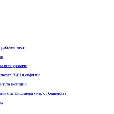
 рабочем месте
ко
на всех уровнях
епатит, ВИЧ и сифилис
титута юстиции
льчик из Кишинева умер от бешенства
ву