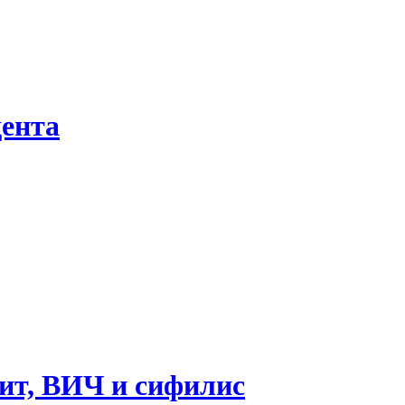
дента
тит, ВИЧ и сифилис