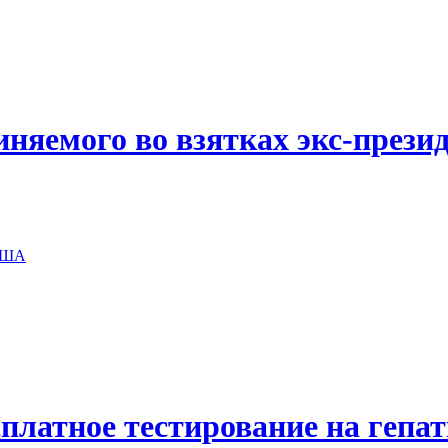
иняемого во взятках экс-прези
 США
платное тестирование на гепа