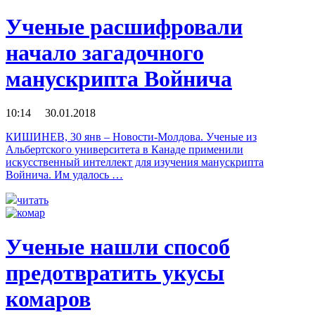
Ученые расшифровали
начало загадочного
манускрипта Войнича
10:14 30.01.2018
КИШИНЕВ, 30 янв – Новости-Молдова. Ученые из
Альбертского университета в Канаде применили
искусственный интеллект для изучения манускрипта
Войнича. Им удалось …
читать
Ученые нашли способ
предотвратить укусы
комаров