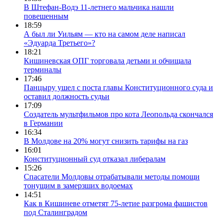
В Штефан-Водэ 11-летнего мальчика нашли
повешенным
18:59
А был ли Уильям — кто на самом деле написал
«Эдуарда Третьего»?
18:21
Кишиневская ОПГ торговала детьми и обчищала
терминалы
17:46
Панцыру ушел с поста главы Конституционного суда и
оставил должность судьи
17:09
Создатель мультфильмов про кота Леопольда скончался
в Германии
16:34
В Молдове на 20% могут снизить тарифы на газ
16:01
Конституционный суд отказал либералам
15:26
Спасатели Молдовы отрабатывали методы помощи
тонущим в замерзших водоемах
14:51
Как в Кишиневе отметят 75-летие разгрома фашистов
под Сталинградом