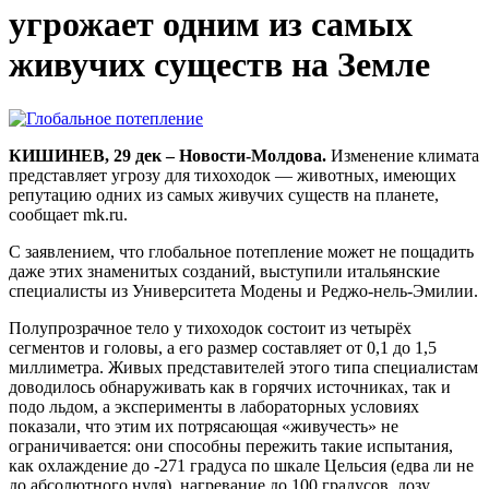
угрожает одним из самых
живучих существ на Земле
КИШИНЕВ, 29 дек – Новости-Молдова.
Изменение климата
представляет угрозу для тихоходок — животных, имеющих
репутацию одних из самых живучих существ на планете,
сообщает mk.ru.
С заявлением, что глобальное потепление может не пощадить
даже этих знаменитых созданий, выступили итальянские
специалисты из Университета Модены и Реджо-нель-Эмилии.
Полупрозрачное тело у тихоходок состоит из четырёх
сегментов и головы, а его размер составляет от 0,1 до 1,5
миллиметра. Живых представителей этого типа специалистам
доводилось обнаруживать как в горячих источниках, так и
подо льдом, а эксперименты в лабораторных условиях
показали, что этим их потрясающая «живучесть» не
ограничивается: они способны пережить такие испытания,
как охлаждение до -271 градуса по шкале Цельсия (едва ли не
до абсолютного нуля), нагревание до 100 градусов, дозу