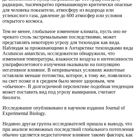
радиации, тысячекратно превышающую критически опасные
для человека показатели, атмосферу из водорода или
углекислого газа, давление до 600 атмосфер или условия
открытого космоса.
Тем не менее, глобальное изменение климата, пусть оно не
чревато столь экстремальными последствиями, может
представлять некоторую угрозу для тихоходок как вида.
Наблюдая за проживающими в Антарктике тихоходками вида
Acutuncus antarcticus, исследователи обнаружили, что
изменения температуры, влажности воздуха и интенсивности
ультрафиолетового излучения оказывали на популяцию
негативное влияние. В непривычных условиях животные
оставляли меньше потомства, которое, к тому же, появлялось
на свет позже и в среднем было менее здоровым, чем
«обычное». В долгосрочной перспективе подобная тенденция
может поставить вид под угрозу вымирания, считают
биологи.
Исследование опубликовано в научном издании Journal of
Experimental Biology.
Недавно другая группа исследователей пришла к выводу, что
при анализе возможных последствий глобального потепления
обычно уделяется недостаточное влияние такому фактору, как