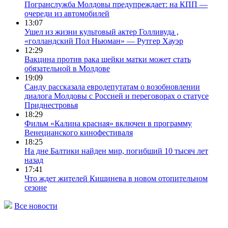
Погранслужба Молдовы предупреждает: на КПП —
очереди из автомобилей
13:07
Ушел из жизни культовый актер Голливуда ,
«голландский Пол Ньюман» — Рутгер Хауэр
12:29
Вакцина против рака шейки матки может стать
обязательной в Молдове
19:09
Санду рассказала евродепутатам о возобновлении
диалога Молдовы с Россией и переговорах о статусе
Приднестровья
18:29
Фильм «Калина красная» включен в программу
Венецианского кинофестиваля
18:25
На дне Балтики найден мир, погибший 10 тысяч лет
назад
17:41
Что ждет жителей Кишинева в новом отопительном
сезоне
Все новости