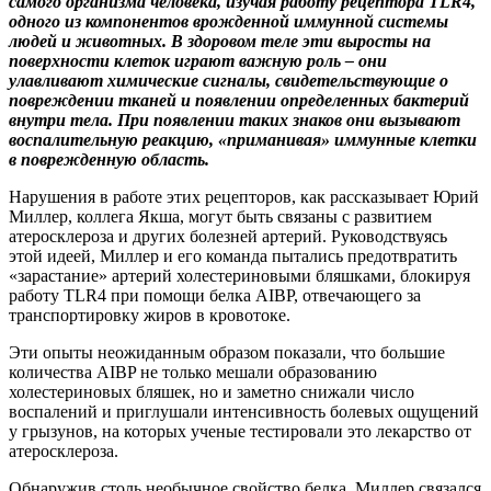
самого организма человека, изучая работу рецептора TLR4,
одного из компонентов врожденной иммунной системы
людей и животных.
В здоровом теле эти выросты на
поверхности клеток играют важную роль – они
улавливают химические сигналы, свидетельствующие о
повреждении тканей и появлении определенных бактерий
внутри тела. При появлении таких знаков они вызывают
воспалительную реакцию, «приманивая» иммунные клетки
в поврежденную область.
Нарушения в работе этих рецепторов, как рассказывает Юрий
Миллер, коллега Якша, могут быть связаны с развитием
атеросклероза и других болезней артерий. Руководствуясь
этой идеей, Миллер и его команда пытались предотвратить
«зарастание» артерий холестериновыми бляшками, блокируя
работу TLR4 при помощи белка AIBP, отвечающего за
транспортировку жиров в кровотоке.
Эти опыты неожиданным образом показали, что большие
количества AIBP не только мешали образованию
холестериновых бляшек, но и заметно снижали число
воспалений и приглушали интенсивность болевых ощущений
у грызунов, на которых ученые тестировали это лекарство от
атеросклероза.
Обнаружив столь необычное свойство белка, Миллер связался