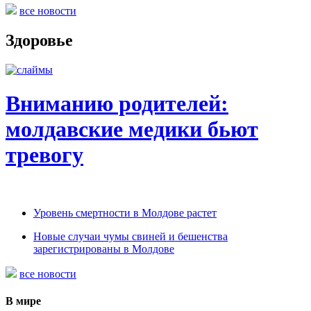
все новости
Здоровье
Вниманию родителей:
молдавские медики бьют
тревогу
Уровень смертности в Молдове растет
Новые случаи чумы свиней и бешенства
зарегистрированы в Молдове
все новости
В мире