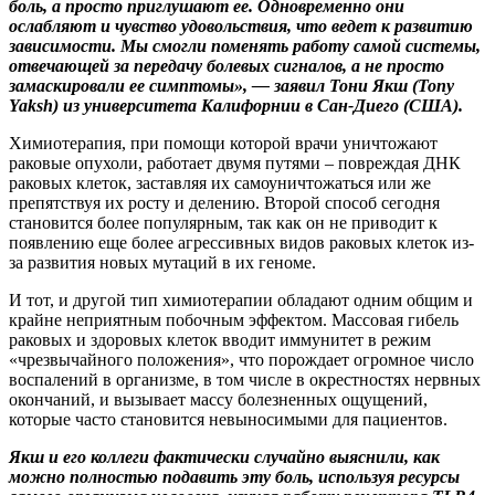
боль, а просто приглушают ее. Одновременно они
ослабляют и чувство удовольствия, что ведет к развитию
зависимости. Мы смогли поменять работу самой системы,
отвечающей за передачу болевых сигналов, а не просто
замаскировали ее симптомы», — заявил Тони Якш (Tony
Yaksh) из университета Калифорнии в Сан-Диего (США).
Химиотерапия, при помощи которой врачи уничтожают
раковые опухоли, работает двумя путями – повреждая ДНК
раковых клеток, заставляя их самоуничтожаться или же
препятствуя их росту и делению. Второй способ сегодня
становится более популярным, так как он не приводит к
появлению еще более агрессивных видов раковых клеток из-
за развития новых мутаций в их геноме.
И тот, и другой тип химиотерапии обладают одним общим и
крайне неприятным побочным эффектом. Массовая гибель
раковых и здоровых клеток вводит иммунитет в режим
«чрезвычайного положения», что порождает огромное число
воспалений в организме, в том числе в окрестностях нервных
окончаний, и вызывает массу болезненных ощущений,
которые часто становится невыносимыми для пациентов.
Якш и его коллеги фактически случайно выяснили, как
можно полностью подавить эту боль, используя ресурсы