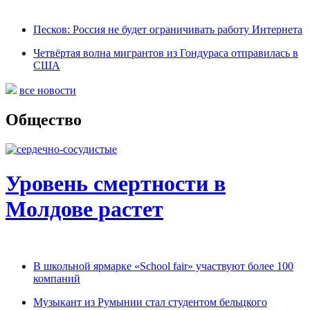
Песков: Россия не будет ограничивать работу Интернета
Четвёртая волна мигрантов из Гондураса отправилась в
США
все новости
Общество
Уровень смертности в
Молдове растет
В школьной ярмарке «School fair» участвуют более 100
компаний
Музыкант из Румынии стал студентом бельцкого