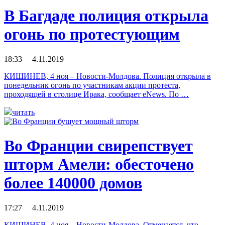
В Багдаде полиция открыла
огонь по протестующим
18:33 4.11.2019
КИШИНЕВ, 4 ноя – Новости-Молдова. Полиция открыла в
понедельник огонь по участникам акции протеста,
проходящей в столице Ирака, сообщает eNews. По …
читать
Во Франции свирепствует
шторм Амели: обесточено
более 140000 домов
17:27 4.11.2019
КИШИНЕВ, 4 ноя – Новости-Молдова. Отмечается, что