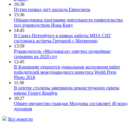
16:39
Путин назвал дату распада Евросоюза
15:36
Обнародована программа деятельности правительства
под руководством Иона Кику
14:45
В Санкт-Петербурге в рамках работы МПА СНГ
состоялась встреча Гречаной с Матвиенко
13:59
Руководитель «Молдовагаз» озвучил подробные
сценарии на 2020 год
12:45
В Кишиневе откроется уникальная экспозиция работ
победителей международного конкурса World Press
Photo 2018
11:36
В центре столицы завершили реконструкцию сквера
имени Георге Кошбук
10:27
Общее имущество граждан Молдовы составляет 40 млрд
долларов
Все новости