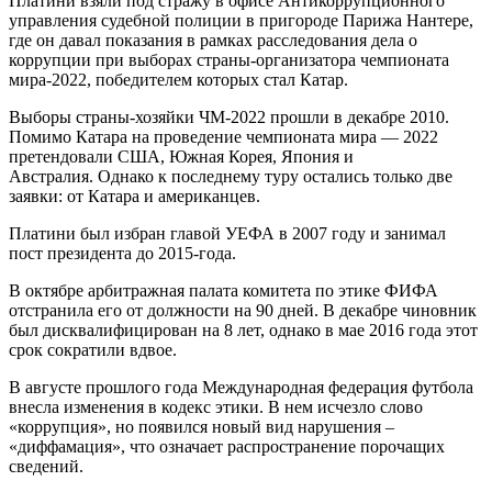
Платини взяли под стражу в офисе Антикоррупционного
управления судебной полиции в пригороде Парижа Нантере,
где он давал показания в рамках расследования дела о
коррупции при выборах страны-организатора чемпионата
мира-2022, победителем которых стал Катар.
Выборы страны-хозяйки ЧМ-2022 прошли в декабре 2010.
Помимо Катара на проведение чемпионата мира — 2022
претендовали США, Южная Корея, Япония и
Австралия. Однако к последнему туру остались только две
заявки: от Катара и американцев.
Платини был избран главой УЕФА в 2007 году и занимал
пост президента до 2015-года.
В октябре арбитражная палата комитета по этике ФИФА
отстранила его от должности на 90 дней. В декабре чиновник
был дисквалифицирован на 8 лет, однако в мае 2016 года этот
срок сократили вдвое.
В августе прошлого года Международная федерация футбола
внесла изменения в кодекс этики. В нем исчезло слово
«коррупция», но появился новый вид нарушения –
«диффамация», что означает распространение порочащих
сведений.