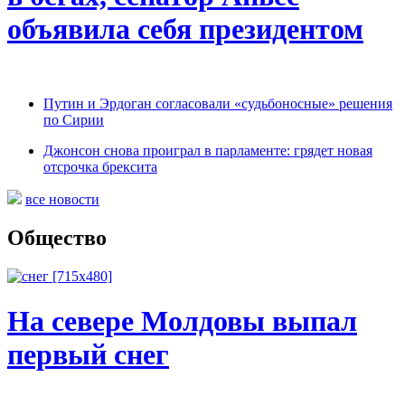
объявила себя президентом
Путин и Эрдоган согласовали «судьбоносные» решения
по Сирии
Джонсон снова проиграл в парламенте: грядет новая
отсрочка брексита
все новости
Общество
На севере Молдовы выпал
первый снег