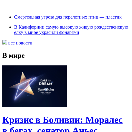
Cмертельная угроза для перелетных птиц — пластик
В Калифорнии самую высокую живую рождественскую
елку в мире украсили фонарями
все новости
В мире
Кризис в Боливии: Моралес
в бегах, сенатор Аньес