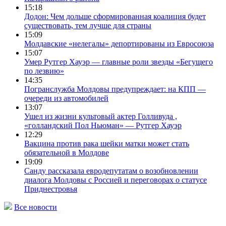
15:18
Додон: Чем дольше сформированная коалиция будет
существовать, тем лучше для страны
15:09
Молдавские «нелегалы» депортированы из Евросоюза
15:07
Умер Рутгер Хауэр — главные роли звезды «Бегущего
по лезвию»
14:35
Погранслужба Молдовы предупреждает: на КПП —
очереди из автомобилей
13:07
Ушел из жизни культовый актер Голливуда ,
«голландский Пол Ньюман» — Рутгер Хауэр
12:29
Вакцина против рака шейки матки может стать
обязательной в Молдове
19:09
Санду рассказала евродепутатам о возобновлении
диалога Молдовы с Россией и переговорах о статусе
Приднестровья
Все новости