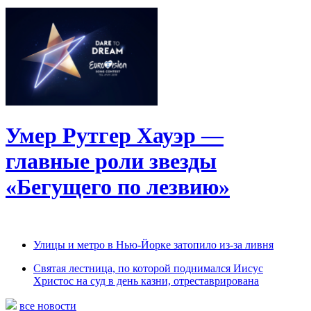
Умер Рутгер Хауэр —
главные роли звезды
«Бегущего по лезвию»
Улицы и метро в Нью-Йорке затопило из-за ливня
Святая лестница, по которой поднимался Иисус
Христос на суд в день казни, отреставрирована
все новости