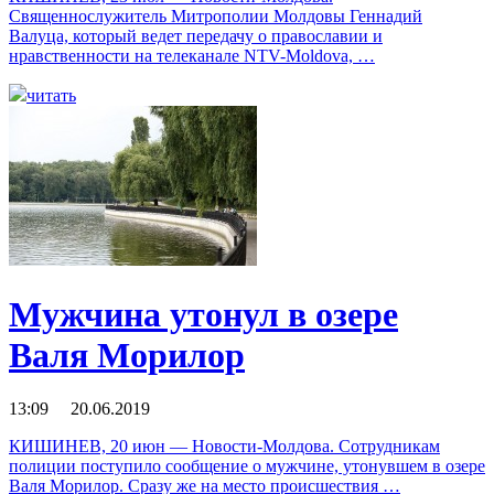
Священнослужитель Митрополии Молдовы Геннадий
Валуца, который ведет передачу о православии и
нравственности на телеканале NTV-Moldova, …
читать
Мужчина утонул в озере
Валя Морилор
13:09 20.06.2019
КИШИНЕВ, 20 июн — Новости-Молдова. Сотрудникам
полиции поступило сообщение о мужчине, утонувшем в озере
Валя Морилор. Сразу же на место происшествия …