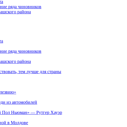
та
ние ряда чиновников
рашского района
та
ние ряда чиновников
рашского района
твовать, тем лучше для страны
 лезвию»
ди из автомобилей
ий Пол Ньюман» — Рутгер Хауэр
ьной в Молдове