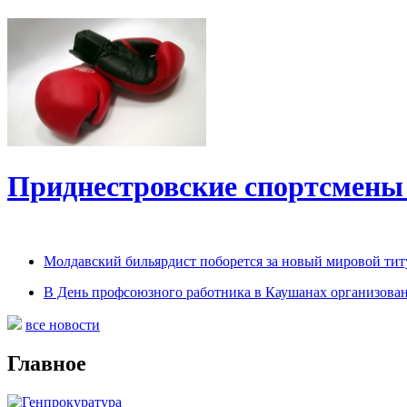
Приднестровские спортсмены
Молдавский бильярдист поборется за новый мировой титу
В День профсоюзного работника в Каушанах организован
все новости
Главное