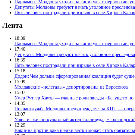
Парламент Молдовы уходит на каникулы с первого авгус
Депутаты Молдовы требуют начать уголовное преследова
Пять человек пострадали при взрыве в селе Хирова Кала
Лента
18:39
Парламент Молдовы уходит на каникулы с первого авгус
17:40
Депутаты Молдовы требуют начать уголовное преследова
16:39
Пять человек пострадали при взрыве в селе Хирова Кала
15:18
Додон: Чем дольше сформированная коалиция будет сущес
15:09
Молдавские «нелегалы» депортированы из Евросоюза
15:07
Умер Рутгер Хауэр — главные роли звезды «Бегущего по
14:35
Погранслужба Молдовы предупреждает: на КПП — очере
13:07
Ушел из жизни культовый актер Голливуда , «голландск
12:29
Вакцина против рака шейки матки может стать обязател