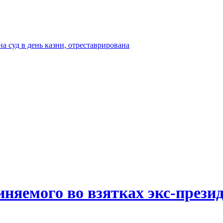
а суд в день казни, отреставрирована
иняемого во взятках экс-прези