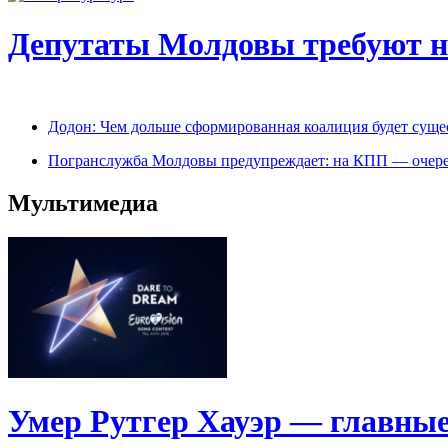
Депутаты Молдовы требуют на
Додон: Чем дольше сформированная коалиция будет сущес
Погранслужба Молдовы предупреждает: на КПП — очере
Мультимедиа
Умер Рутгер Хауэр — главные