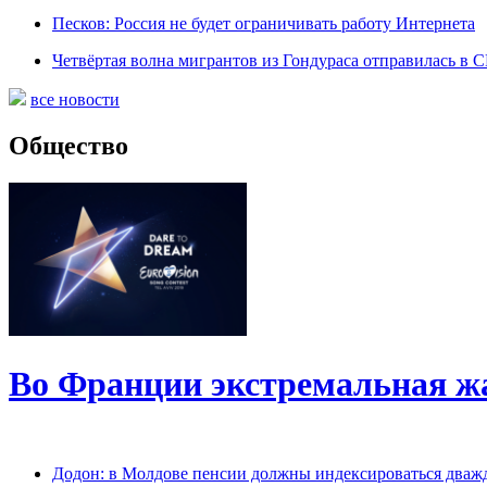
Песков: Россия не будет ограничивать работу Интернета
Четвёртая волна мигрантов из Гондураса отправилась в
все новости
Общество
Во Франции экстремальная ж
Додон: в Молдове пенсии должны индексироваться дваж