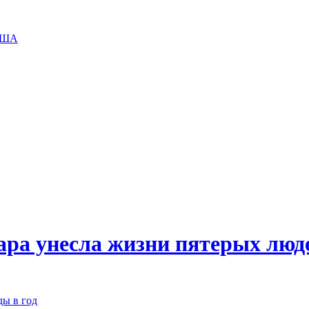
 США
ара унесла жизни пятерых люд
ды в год