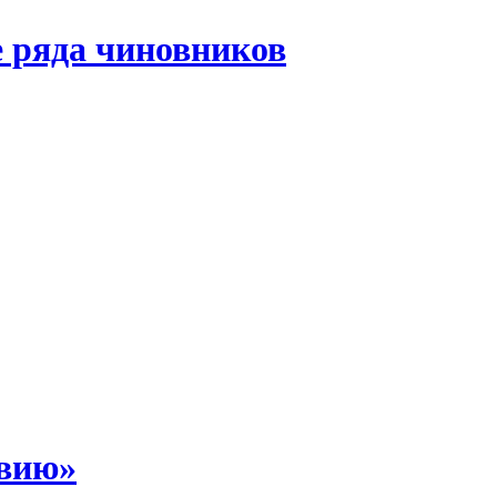
 ряда чиновников
звию»