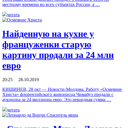
местному времени во всех субъектах России, а …
читать
Найденную на кухне у
француженки старую
картину продали за 24 млн
евро
20:25 28.10.2019
КИШИНЕВ, 28 окт — Новости-Молдова. Работу «Осмеяние
Христа» флорентийского живописца Чимабуэ продали с
аукциона за 24 миллиона евро. Это рекордная сумма …
читать