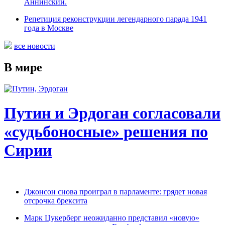
Аннинский.
Репетиция реконструкции легендарного парада 1941
года в Москве
все новости
В мире
Путин и Эрдоган согласовали
«судьбоносные» решения по
Сирии
Джонсон снова проиграл в парламенте: грядет новая
отсрочка брексита
Марк Цукерберг неожиданно представил «новую»