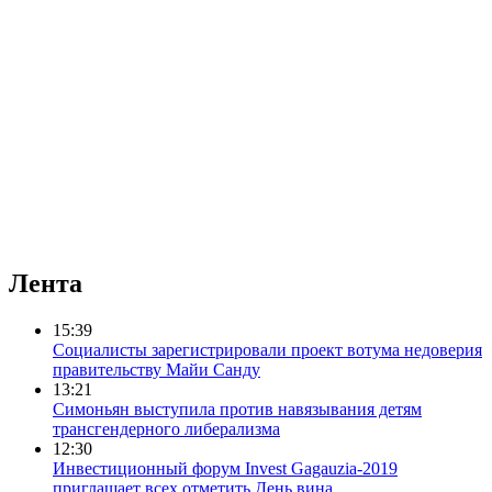
Лента
15:39
Социалисты зарегистрировали проект вотума недоверия
правительству Майи Санду
13:21
Симоньян выступила против навязывания детям
трансгендерного либерализма
12:30
Инвестиционный форум Invest Gagauzia-2019
приглашает всех отметить День вина