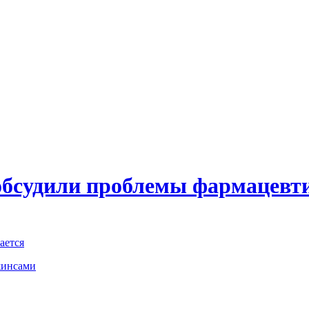
обсудили проблемы фармацевт
ается
жинсами