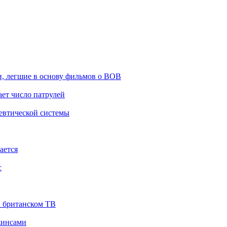
 легшие в основу фильмов о ВОВ
ет число патрулей
евтической системы
ается
с
а британском ТВ
жинсами