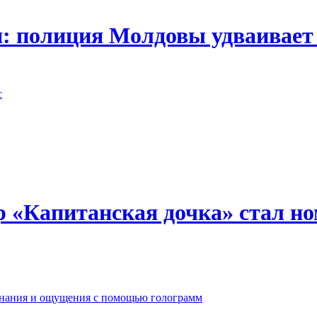
: полиция Молдовы удваивает 
с
 «Капитанская дочка» стал н
инания и ощущения с помощью голограмм