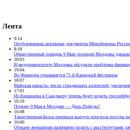
Лента
9:14
Опубликованы архивные документы Минобороны России,
8:18
Общественный порядок 9 Мая: полиция Молдовы удваива
20:03
В медуниверситете Молдовы обсудили проблемы фармац
19:04
Во Франции открывается 71-й Каннский фестиваль
18:07
Майская напасть: число страдающих аллергией, увеличив
17:01
Из Кишинева в Сынджеру теперь будет ходить троллейбу
16:19
Почему 9 Мая в Молдове — День Победы?
16:08
Таинственная Белла прервала выпуск прогноза погоды н
16:00
Отныне женщинам разрешено ходить с расстегнутыми д