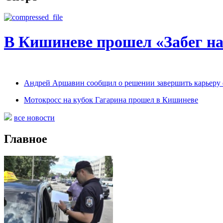
В Кишиневе прошел «Забег н
Андрей Аршавин сообщил о решении завершить карьеру 
Мотокросс на кубок Гагарина прошел в Кишиневе
все новости
Главное