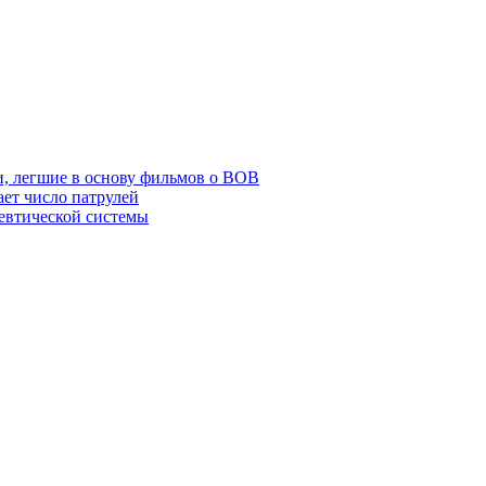
 легшие в основу фильмов о ВОВ
ет число патрулей
евтической системы