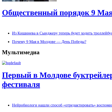
Общественный порядок 9 Мая
Из Кишинева в Сынджеру теперь будет ходить троллейбу
Почему 9 Мая в Молдове — День Победы?
Мультимедиа
Первый в Молдове буктрейлер
фестиваля
Нейробиологи нашли способ «отредактировать» воспом