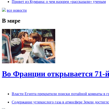
Привет из Кумрана: о чем назореи «рассказали» ученым
все новости
В мире
Во Франции открывается 71-
Власти Египта прекратили поиски потайной комнаты в 
Содержание углекислого газа в атмосфере Земли достигл