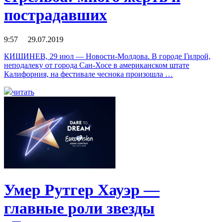
пострадавших
9:57 29.07.2019
КИШИНЕВ, 29 июл — Новости-Молдова. В городе Гилрой,
неподалеку от города Сан-Хосе в американском штате
Калифорния, на фестивале чеснока произошла …
читать
Умер Рутгер Хауэр —
главные роли звезды