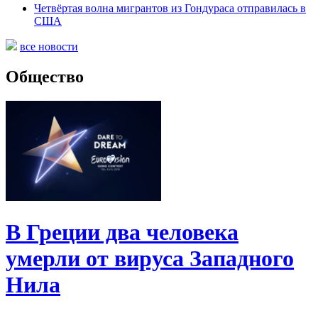
Четвёртая волна мигрантов из Гондураса отправилась в
США
все новости
Общество
В Греции два человека
умерли от вируса Западного
Нила