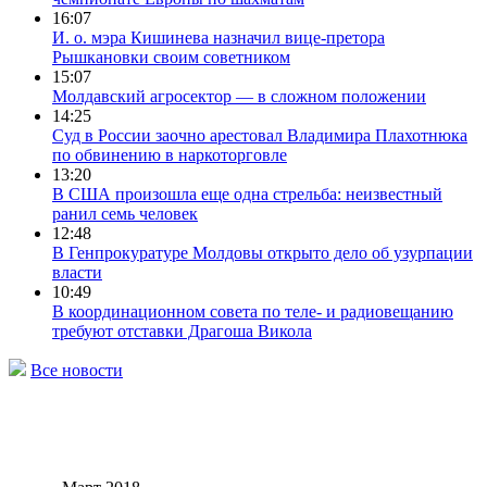
16:07
И. о. мэра Кишинева назначил вице-претора
Рышкановки своим советником
15:07
Молдавский агросектор — в сложном положении
14:25
Суд в России заочно арестовал Владимира Плахотнюка
по обвинению в наркоторговле
13:20
В США произошла еще одна стрельба: неизвестный
ранил семь человек
12:48
В Генпрокуратуре Молдовы открыто дело об узурпации
власти
10:49
В координационном совета по теле- и радиовещанию
требуют отставки Драгоша Викола
Все новости