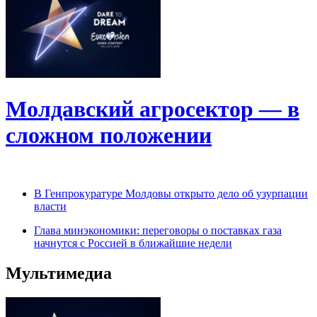
Молдавский агросектор — в
сложном положении
В Генпрокуратуре Молдовы открыто дело об узурпации
власти
Глава минэкономики: переговоры о поставках газа
начнутся с Россией в ближайшие недели
Мультимедиа