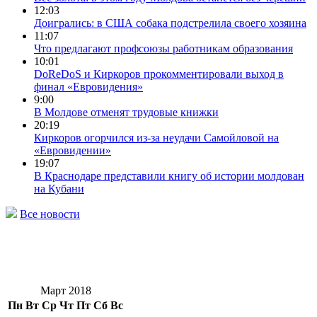
12:03
Доигрались: в США собака подстрелила своего хозяина
11:07
Что предлагают профсоюзы работникам образования
10:01
DoReDoS и Киркоров прокомментировали выход в
финал «Евровидения»
9:00
В Молдове отменят трудовые книжки
20:19
Киркоров огорчился из-за неудачи Самойловой на
«Евровидении»
19:07
В Краснодаре представили книгу об истории молдован
на Кубани
Все новости
Март 2018
Пн
Вт
Ср
Чт
Пт
Сб
Вс