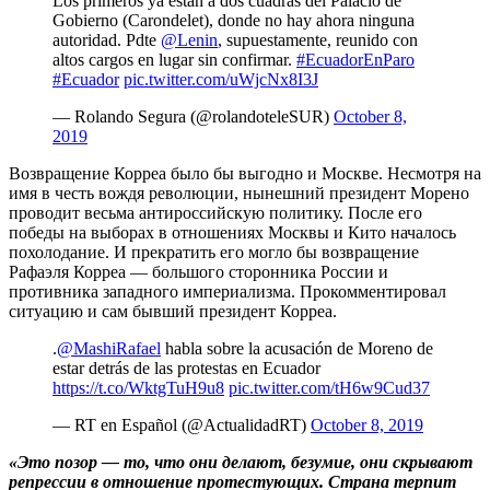
Los primeros ya están a dos cuadras del Palacio de
Gobierno (Carondelet), donde no hay ahora ninguna
autoridad. Pdte
@Lenin
, supuestamente, reunido con
altos cargos en lugar sin confirmar.
#EcuadorEnParo
#Ecuador
pic.twitter.com/uWjcNx8I3J
— Rolando Segura (@rolandoteleSUR)
October 8,
2019
Возвращение Корреа было бы выгодно и Москве. Несмотря на
имя в честь вождя революции, нынешний президент Морено
проводит весьма антироссийскую политику. После его
победы на выборах в отношениях Москвы и Кито началось
похолодание. И прекратить его могло бы возвращение
Рафаэля Корреа — большого сторонника России и
противника западного империализма. Прокомментировал
ситуацию и сам бывший президент Корреа.
.
@MashiRafael
habla sobre la acusación de Moreno de
estar detrás de las protestas en Ecuador
https://t.co/WktgTuH9u8
pic.twitter.com/tH6w9Cud37
— RT en Español (@ActualidadRT)
October 8, 2019
«Это позор — то, что они делают, безумие, они скрывают
репрессии в отношение протестующих. Страна терпит