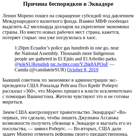
Причина беспорядков в Эквадоре
Ленин Морено пошел на сокращение субсидий под давлением
Международного валютного фонда. Взамен МВФ пообещал
выделить 4,2 миллиарда долларов на укрепление экономики
страны. Но вместо новых рабочих мест страна, кажется,
потеряет старые: она уже погрузилась в хаос.
1:20pm Ecuador’s police gas hundreds in one go, near
the National Assembly. Thousands more Indigenous
people are gathered in El Ejido and El Arbolito parks.
@teleSURenglish
pic.twitter.com/Y2hk8APOuF
—
Camila (@camilateleSUR)
October 8, 2019
Бывший советник по экономике в администрации экс-
президента США Рональда Рейгана Пол Крейг Робертс
рассказал «360», что Морено пришел к власти исключительно
с помощью Вашингтона. Жители чувствуют это и не готовы
мириться.
Зачем США контролируют правительство Эквардора? «Во-
первых, это сделали, чтобы лишить Джулиана Ассанжа
возможности получить убежище в Эквадоре и выгнать его из
посольства, — заявил Робертс. — Во-вторых, США дали
задачу Морено отменить реформы своего предшественника,