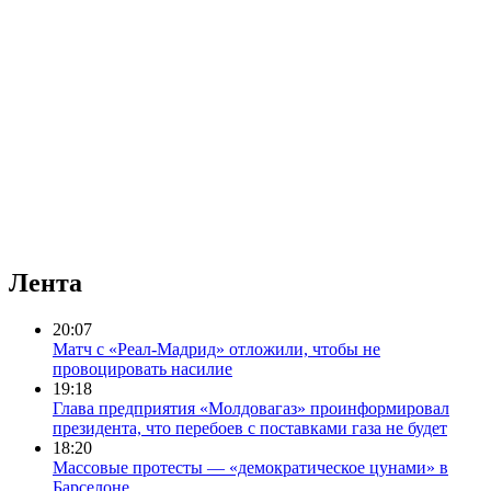
Лента
20:07
Матч с «Реал-Мадрид» отложили, чтобы не
провоцировать насилие
19:18
Глава предприятия «Молдовагаз» проинформировал
президента, что перебоев с поставками газа не будет
18:20
Массовые протесты — «демократическое цунами» в
Барселоне