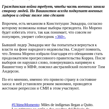
Гражданская война требует, чтобы часть военных заняла
сторону людей. Но Вашингтон всегда подкупает военных
лидеров и сейчас тоже это сделает
Впрочем, есть механизм в Конституции Эквадора, согласно
которому возможны новые выборы президента. Но Морено
будет избегать этого, так как понимает, что совсем не
популярен, уверяет собеседник
«360».
Бывший лидер Эквадора мог бы попытаться вернуться к
власти на фоне народного недовольства. Следует помнить,
что Ленина Морено избрали благодаря его обещаниям стать
продолжателем прогрессивного правительства Корреа. После
выборов он нарушил слово, повернувшись напрямую к
Вашингтону и МВФ, пояснил австралийский политолог Тим
Андерсон.
По его мнению, именно это привело страну в состояние
хаоса: в ней установлен режим экономии, проводятся
жестокие репрессии и СМИ в этом участвуют.
#UltimoMomento
: Miles de indígenas llegan a Quito.