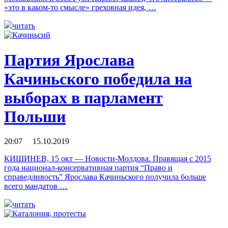
«это в каком-то смысле» греховная идея, …
читать
Партия Ярослава
Качиньского победила на
выборах в парламент
Польши
20:07 15.10.2019
КИШИНЕВ, 15 окт — Новости-Молдова. Правящая с 2015
года национал-консервативная партия “Право и
справедливость” Ярослава Качиньского получила больше
всего мандатов …
читать