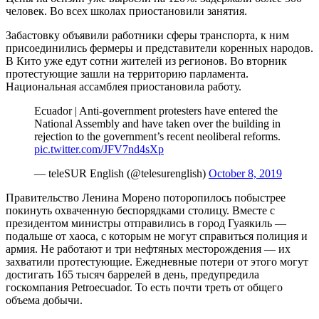
человек. Во всех школах приостановили занятия.
Забастовку объявили работники сферы транспорта, к ним
присоединились фермеры и представители коренных народов.
В Кито уже едут сотни жителей из регионов. Во вторник
протестующие зашли на территорию парламента.
Национальная ассамблея приостановила работу.
Ecuador | Anti-government protesters have entered the
National Assembly and have taken over the building in
rejection to the government’s recent neoliberal reforms.
pic.twitter.com/JFV7nd4sXp
— teleSUR English (@telesurenglish)
October 8, 2019
Правительство Ленина Морено поторопилось побыстрее
покинуть охваченную беспорядками столицу. Вместе с
президентом министры отправились в город Гуаякиль —
подальше от хаоса, с которым не могут справиться полиция и
армия. Не работают и три нефтяных месторождения — их
захватили протестующие. Ежедневные потери от этого могут
достигать 165 тысяч баррелей в день, предупредила
госкомпания Petroecuador. То есть почти треть от общего
объема добычи.