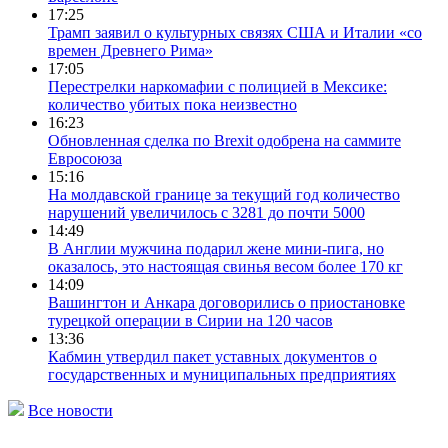
17:25
Трамп заявил о культурных связях США и Италии «со
времен Древнего Рима»
17:05
Перестрелки наркомафии с полицией в Мексике:
количество убитых пока неизвестно
16:23
Обновленная сделка по Brexit одобрена на саммите
Евросоюза
15:16
На молдавской границе за текущий год количество
нарушений увеличилось с 3281 до почти 5000
14:49
В Англии мужчина подарил жене мини-пига, но
оказалось, это настоящая свинья весом более 170 кг
14:09
Вашингтон и Анкара договорились о приостановке
турецкой операции в Сирии на 120 часов
13:36
Кабмин утвердил пакет уставных документов о
государственных и муниципальных предприятиях
Все новости