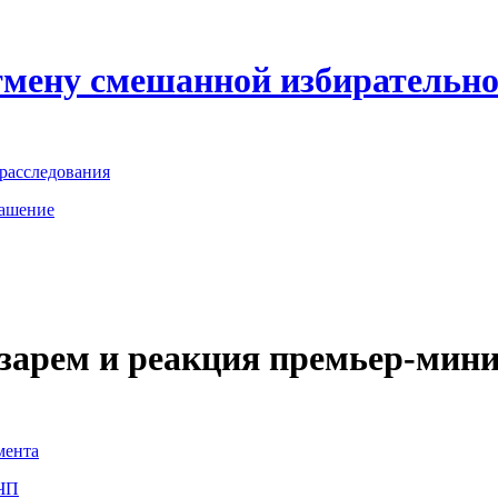
тмену смешанной избирательн
 расследования
лашение
зарем и реакция премьер-мин
мента
 ЧП