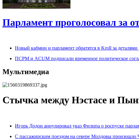
Парламент проголосовал за о
Новый кабмин и парламент обратятся в Kroll за деталями
ПСРМ и ACUM подписали временное политическое сог
Мультимедиа
Cтычка между Нэстасе и Пын
Игорь Додон аннулировал указ Филипа о роспуске парла
С пассажирским поездом на севере Молдовы произошло