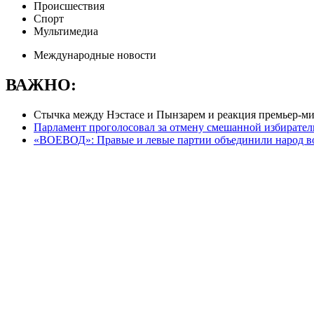
Происшествия
Спорт
Мультимедиа
Международные новости
ВАЖНО:
Cтычка между Нэстасе и Пынзарем и реакция премьер-м
Парламент проголосовал за отмену смешанной избирате
«ВОЕВОД»: Правые и левые партии объединили народ во