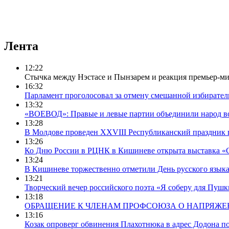
Лента
12:22
Cтычка между Нэстасе и Пынзарем и реакция премьер-м
16:32
Парламент проголосовал за отмену смешанной избирате
13:32
«ВОЕВОД»: Правые и левые партии объединили народ во
13:28
В Молдове проведен XXVIII Республиканский праздник
13:26
Ко Дню России в РЦНК в Кишиневе открыта выставка «С
13:24
В Кишиневе торжественно отметили День русского языка
13:21
Творческий вечер российского поэта «Я соберу для Пу
13:18
ОБРАЩЕНИЕ К ЧЛЕНАМ ПРОФСОЮЗА О НАПРЯЖЕ
13:16
Козак опроверг обвинения Плахотнюка в адрес Додона п