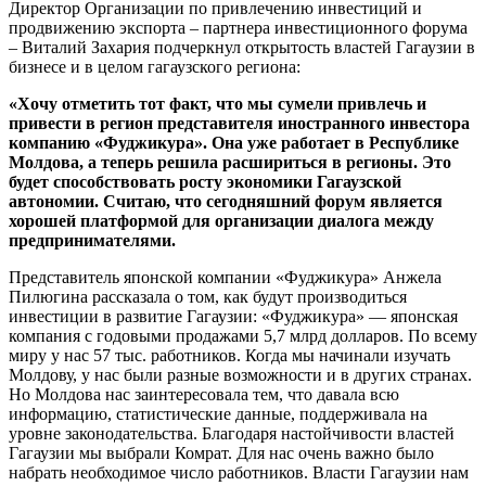
Директор Организации по привлечению инвестиций и
продвижению экспорта – партнера инвестиционного форума
– Виталий Захария подчеркнул открытость властей Гагаузии в
бизнесе и в целом гагаузского региона:
«Хочу отметить тот факт, что мы сумели привлечь и
привести в регион представителя иностранного инвестора
компанию «Фуджикура». Она уже работает в Республике
Молдова, а теперь решила расшириться в регионы. Это
будет способствовать росту экономики Гагаузской
автономии. Считаю, что сегодняшний форум является
хорошей платформой для организации диалога между
предпринимателями.
Представитель японской компании «Фуджикура» Анжела
Пилюгина рассказала о том, как будут производиться
инвестиции в развитие Гагаузии: «Фуджикура» — японская
компания с годовыми продажами 5,7 млрд долларов. По всему
миру у нас 57 тыс. работников. Когда мы начинали изучать
Молдову, у нас были разные возможности и в других странах.
Но Молдова нас заинтересовала тем, что давала всю
информацию, статистические данные, поддерживала на
уровне законодательства. Благодаря настойчивости властей
Гагаузии мы выбрали Комрат. Для нас очень важно было
набрать необходимое число работников. Власти Гагаузии нам