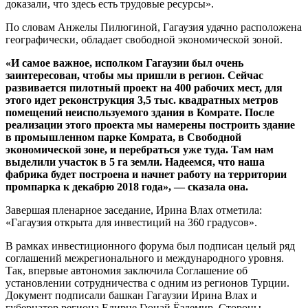
доказали, что здесь есть трудовые ресурсы».
По словам Анжелы Пилюгиной, Гагаузия удачно расположена
географически, обладает свободной экономической зоной.
«И самое важное, исполком Гагаузии был очень
заинтересован, чтобы мы пришли в регион. Сейчас
развивается пилотный проект на 400 рабочих мест, для
этого идет реконструкция 3,5 тыс. квадратных метров
помещений неиспользуемого здания в Комрате. После
реализации этого проекта мы намерены построить здание
в промышленном парке Комрата, в Свободной
экономической зоне, и перебраться уже туда. Там нам
выделили участок в 5 га земли. Надеемся, что наша
фабрика будет построена и начнет работу на территории
промпарка к декабрю 2018 года», — сказала она.
Завершая пленарное заседание, Ирина Влах отметила:
«Гагаузия открыта для инвестиций на 360 градусов».
В рамках инвестиционного форума был подписан целый ряд
соглашений межрегионального и международного уровня.
Так, впервые автономия заключила Соглашение об
установлении сотрудничества с одним из регионов Турции.
Документ подписали башкан Гагаузии Ирина Влах и
губернатор региона Едирне Гюнай Ёздемир. Стороны