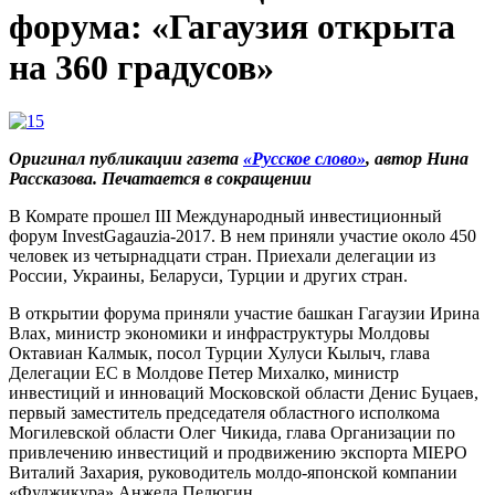
форума: «Гагаузия открыта
на 360 градусов»
Оригинал публикации газета
«Русское слово»
, автор Нина
Рассказова. Печатается в сокращении
В Комрате прошел III Международный инвестиционный
форум InvestGagauzia-2017. В нем приняли участие около 450
человек из четырнадцати стран. Приехали делегации из
России, Украины, Беларуси, Турции и других стран.
В открытии форума приняли участие башкан Гагаузии Ирина
Влах, министр экономики и инфраструктуры Молдовы
Октавиан Калмык, посол Турции Хулуси Кылыч, глава
Делегации ЕС в Молдове Петер Михалко, министр
инвестиций и инноваций Московской области Денис Буцаев,
первый заместитель председателя областного исполкома
Могилевской области Олег Чикида, глава Организации по
привлечению инвестиций и продвижению экспорта MIEPO
Виталий Захария, руководитель молдо-японской компании
«Фуджикура» Анжела Пелюгин.