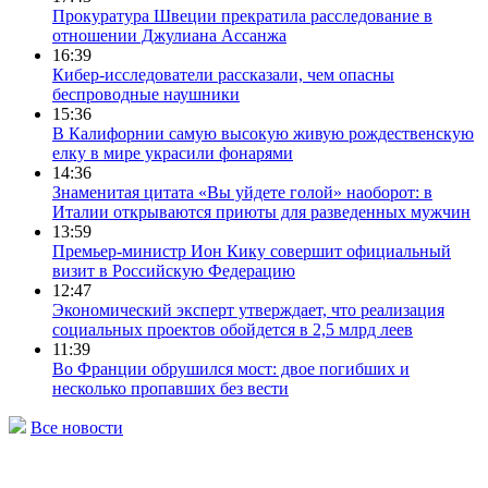
Прокуратура Швеции прекратила расследование в
отношении Джулиана Ассанжа
16:39
Кибер-исследователи рассказали, чем опасны
беспроводные наушники
15:36
В Калифорнии самую высокую живую рождественскую
елку в мире украсили фонарями
14:36
Знаменитая цитата «Вы уйдете голой» наоборот: в
Италии открываются приюты для разведенных мужчин
13:59
Премьер-министр Ион Кику совершит официальный
визит в Российскую Федерацию
12:47
Экономический эксперт утверждает, что реализация
социальных проектов обойдется в 2,5 млрд леев
11:39
Во Франции обрушился мост: двое погибших и
несколько пропавших без вести
Все новости