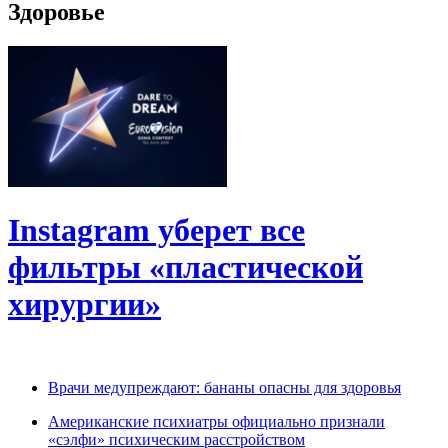
Здоровье
Instagram уберет все
фильтры «пластической
хирургии»
Врачи медупреждают: бананы опасны для здоровья
Американские психиатры официально признали
«сэлфи» психическим расстройством