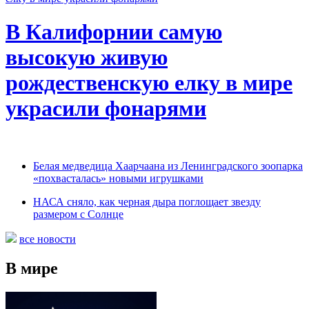
В Калифорнии самую
высокую живую
рождественскую елку в мире
украсили фонарями
Белая медведица Хаарчаана из Ленинградского зоопарка
«похвасталась» новыми игрушками
НАСА сняло, как черная дыра поглощает звезду
размером с Солнце
все новости
В мире