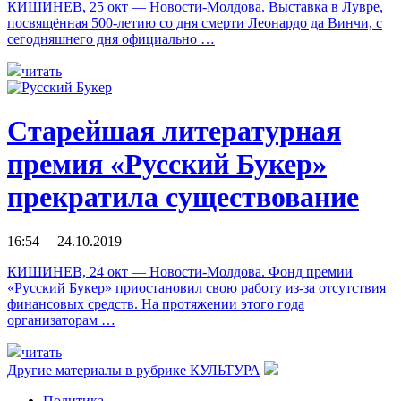
КИШИНЕВ, 25 окт — Новости-Молдова. Выставка в Лувре,
посвящённая 500-летию со дня смерти Леонардо да Винчи, с
сегодняшнего дня официально …
читать
Старейшая литературная
премия «Русский Букер»
прекратила существование
16:54 24.10.2019
КИШИНЕВ, 24 окт — Новости-Молдова. Фонд премии
«Русский Букер» приостановил свою работу из-за отсутствия
финансовых средств. На протяжении этого года
организаторам …
читать
Другие материалы в рубрике
КУЛЬТУРА
Политика