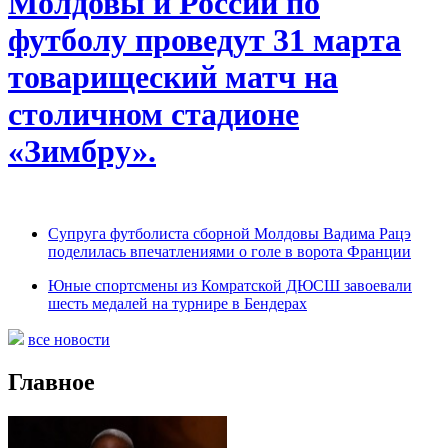
Молдовы и России по
футболу проведут 31 марта
товарищеский матч на
столичном стадионе
«Зимбру».
Супруга футболиста сборной Молдовы Вадима Рацэ
поделилась впечатлениями о голе в ворота Франции
Юные спортсмены из Комратской ДЮСШ завоевали
шесть медалей на турнире в Бендерах
все новости
Главное