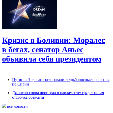
Кризис в Боливии: Моралес
в бегах, сенатор Аньес
объявила себя президентом
Путин и Эрдоган согласовали «судьбоносные» решения
по Сирии
Джонсон снова проиграл в парламенте: грядет новая
отсрочка брексита
все новости