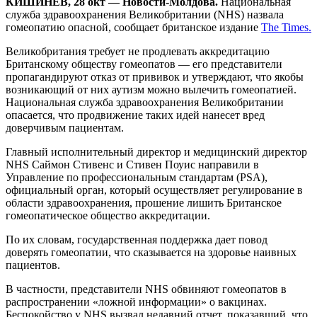
КИШИНЕВ, 28 окт — Новости-Молдова.
Национальная
служба здравоохранения Великобритании (NHS) назвала
гомеопатию опасной, сообщает британское издание
The Times.
Великобритания требует не продлевать аккредитацию
Британскому обществу гомеопатов — его представители
пропагандируют отказ от прививок и утверждают, что якобы
возникающий от них аутизм можно вылечить гомеопатией.
Национальная служба здравоохранения Великобритании
опасается, что продвижение таких идей нанесет вред
доверчивым пациентам.
Главный исполнительный директор и медицинский директор
NHS Саймон Стивенс и Стивен Поуис направили в
Управление по профессиональным стандартам (PSA),
официальный орган, который осуществляет регулирование в
области здравоохранения, прошение лишить Британское
гомеопатическое общество аккредитации.
По их словам, государственная поддержка дает повод
доверять гомеопатии, что сказывается на здоровье наивных
пациентов.
В частности, представители NHS обвиняют гомеопатов в
распространении «ложной информации» о вакцинах.
Беспокойство у NHS вызвал недавний отчет, показавший, что