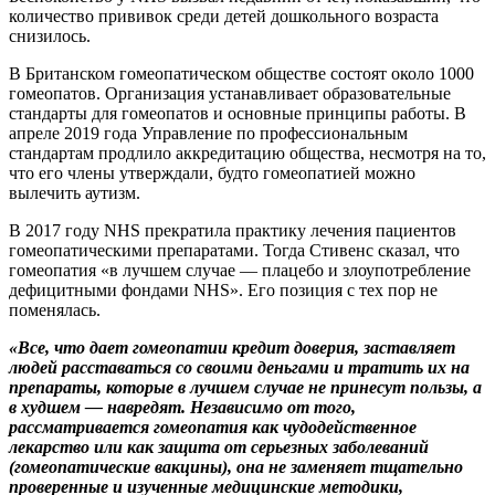
количество прививок среди детей дошкольного возраста
снизилось.
В Британском гомеопатическом обществе состоят около 1000
гомеопатов. Организация устанавливает образовательные
стандарты для гомеопатов и основные принципы работы. В
апреле 2019 года Управление по профессиональным
стандартам продлило аккредитацию общества, несмотря на то,
что его члены утверждали, будто гомеопатией можно
вылечить аутизм.
В 2017 году NHS прекратила практику лечения пациентов
гомеопатическими препаратами. Тогда Стивенс сказал, что
гомеопатия «в лучшем случае — плацебо и злоупотребление
дефицитными фондами NHS». Его позиция с тех пор не
поменялась.
«Все, что дает гомеопатии кредит доверия, заставляет
людей расставаться со своими деньгами и тратить их на
препараты, которые в лучшем случае не принесут пользы, а
в худшем — навредят. Независимо от того,
рассматривается гомеопатия как чудодейственное
лекарство или как защита от серьезных заболеваний
(гомеопатические вакцины), она не заменяет тщательно
проверенные и изученные медицинские методики,