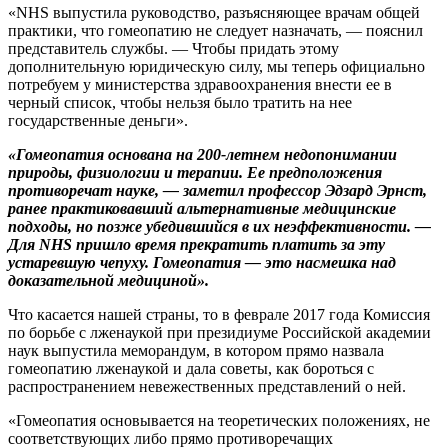
«NHS выпустила руководство, разъясняющее врачам общей
практики, что гомеопатию не следует назначать, — пояснил
представитель службы. — Чтобы придать этому
дополнительную юридическую силу, мы теперь официально
потребуем у министерства здравоохранения внести ее в
черный список, чтобы нельзя было тратить на нее
государственные деньги».
«Гомеопатия основана на 200-летнем недопонимании
природы, физиологии и терапии. Ее предположения
противоречат науке, — заметил профессор Эдзард Эрнст,
ранее практиковавший альтернативные медицинские
подходы, но позже убедившийся в их неэффективности. —
Для NHS пришло время прекратить платить за эту
устаревшую чепуху. Гомеопатия — это насмешка над
доказательной медициной».
Что касается нашей страны, то в феврале 2017 года Комиссия
по борьбе с лженаукой при президиуме Российской академии
наук выпустила меморандум, в котором прямо назвала
гомеопатию лженаукой и дала советы, как бороться с
распространением невежественных представлений о ней.
«Гомеопатия основывается на теоретических положениях, не
соответствующих либо прямо противоречащих