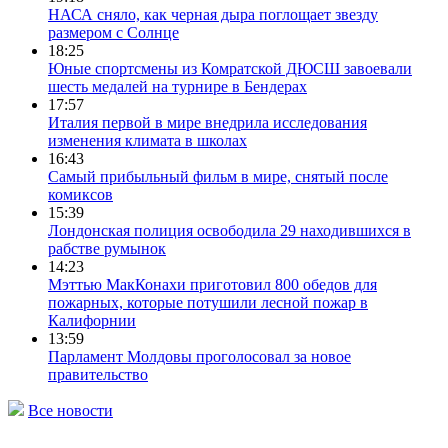
НАСА сняло, как черная дыра поглощает звезду
размером с Солнце
18:25
Юные спортсмены из Комратской ДЮСШ завоевали
шесть медалей на турнире в Бендерах
17:57
Италия первой в мире внедрила исследования
изменения климата в школах
16:43
Самый прибыльный фильм в мире, снятый после
комиксов
15:39
Лондонская полиция освободила 29 находившихся в
рабстве румынок
14:23
Мэттью МакКонахи приготовил 800 обедов для
пожарных, которые потушили лесной пожар в
Калифорнии
13:59
Парламент Молдовы проголосовал за новое
правительство
Все новости