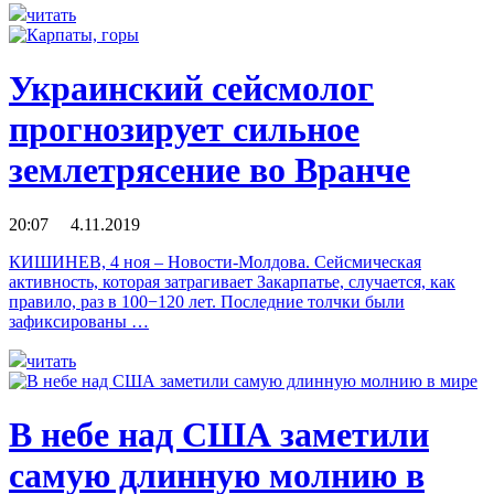
читать
Украинский сейсмолог
прогнозирует сильное
землетрясение во Вранче
20:07 4.11.2019
КИШИНЕВ, 4 ноя – Новости-Молдова. Сейсмическая
активность, которая затрагивает Закарпатье, случается, как
правило, раз в 100−120 лет. Последние толчки были
зафиксированы …
читать
В небе над США заметили
самую длинную молнию в