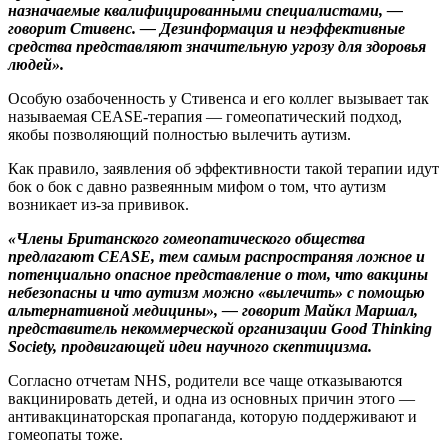
назначаемые квалифицированными специалистами, —
говорит Стивенс. — Дезинформация и неэффективные
средства представляют значительную угрозу для здоровья
людей».
Особую озабоченность у Стивенса и его коллег вызывает так
называемая CEASE-терапия — гомеопатический подход,
якобы позволяющий полностью вылечить аутизм.
Как правило, заявления об эффективности такой терапии идут
бок о бок с давно развеянным мифом о том, что аутизм
возникает из-за прививок.
«Члены Британского гомеопатического общества
предлагают CEASE, тем самым распространяя ложное и
потенциально опасное представление о том, что вакцины
небезопасны и что аутизм можно «вылечить» с помощью
альтернативной медицины», — говорит Майкл Маршал,
представитель некоммерческой организации Good Thinking
Society, продвигающей идеи научного скептицизма.
Согласно отчетам NHS, родители все чаще отказываются
вакцинировать детей, и одна из основных причин этого —
антивакцинаторская пропаганда, которую поддерживают и
гомеопаты тоже.