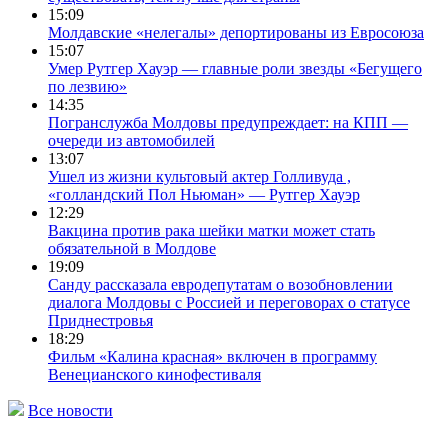
15:09
Молдавские «нелегалы» депортированы из Евросоюза
15:07
Умер Рутгер Хауэр — главные роли звезды «Бегущего
по лезвию»
14:35
Погранслужба Молдовы предупреждает: на КПП —
очереди из автомобилей
13:07
Ушел из жизни культовый актер Голливуда ,
«голландский Пол Ньюман» — Рутгер Хауэр
12:29
Вакцина против рака шейки матки может стать
обязательной в Молдове
19:09
Санду рассказала евродепутатам о возобновлении
диалога Молдовы с Россией и переговорах о статусе
Приднестровья
18:29
Фильм «Калина красная» включен в программу
Венецианского кинофестиваля
Все новости