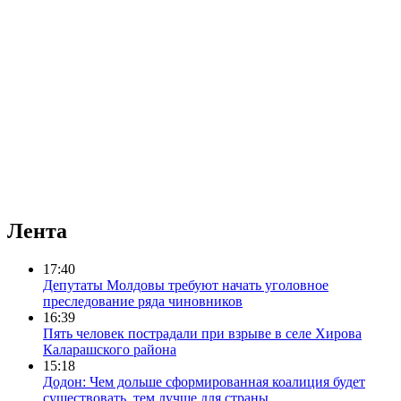
Лента
17:40
Депутаты Молдовы требуют начать уголовное
преследование ряда чиновников
16:39
Пять человек пострадали при взрыве в селе Хирова
Каларашского района
15:18
Додон: Чем дольше сформированная коалиция будет
существовать, тем лучше для страны