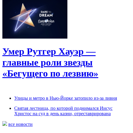
Умер Рутгер Хауэр —
главные роли звезды
«Бегущего по лезвию»
Улицы и метро в Нью-Йорке затопило из-за ливня
Святая лестница, по которой поднимался Иисус
Христос на суд в день казни, отреставрирована
все новости