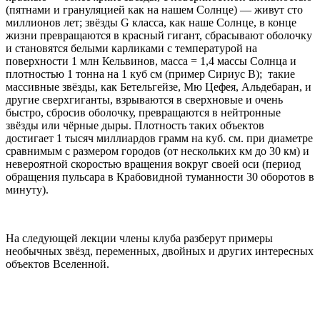
(пятнами и грануляцией как на нашем Солнце) — живут сто
миллионов лет; звёзды G класса, как наше Солнце, в конце
жизни превращаются в красный гигант, сбрасывают оболочку
и становятся белыми карликами с температурой на
поверхности 1 млн Кельвинов, масса = 1,4 массы Солнца и
плотностью 1 тонна на 1 куб см (пример Сириус В); такие
массивные звёзды, как Бетельгейзе, Мю Цефея, Альдебаран, и
другие сверхгиганты, взрываются в сверхновые и очень
быстро, сбросив оболочку, превращаются в нейтронные
звёзды или чёрные дыры. Плотность таких объектов
достигает 1 тысяч миллиардов грамм на куб. см. при диаметре
сравнимым с размером городов (от нескольких км до 30 км) и
невероятной скоростью вращения вокруг своей оси (период
обращения пульсара в Крабовидной туманности 30 оборотов в
минуту).
На следующей лекции члены клуба разберут примеры
необычных звёзд, переменных, двойных и других интересных
объектов Вселенной.