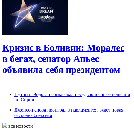
Кризис в Боливии: Моралес
в бегах, сенатор Аньес
объявила себя президентом
Путин и Эрдоган согласовали «судьбоносные» решения
по Сирии
Джонсон снова проиграл в парламенте: грядет новая
отсрочка брексита
все новости