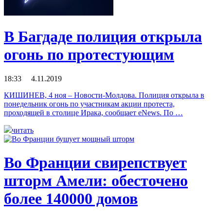
В Багдаде полиция открыла
огонь по протестующим
18:33 4.11.2019
КИШИНЕВ, 4 ноя – Новости-Молдова. Полиция открыла в
понедельник огонь по участникам акции протеста,
проходящей в столице Ирака, сообщает eNews. По …
читать
Во Франции свирепствует
шторм Амели: обесточено
более 140000 домов