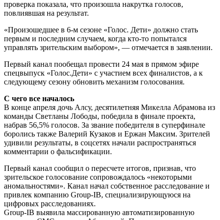
проверка показала, что произошла накрутка голосов,
повлиявшая на результат.
«Произошедшее в 6-м сезоне «Голос. Дети» должно стать
первым и последним случаем, когда кто-то попытался
управлять зрительским выбором», — отмечается в заявлении.
Первый канал пообещал провести 24 мая в прямом эфире
спецвыпуск «Голос.Дети» с участием всех финалистов, а к
следующему сезону обновить механизм голосования.
С чего все началось
В конце апреля дочь Алсу, десятилетняя Микелла Абрамова из
команды Светланы Лободы, победила в финале проекта,
набрав 56,5% голосов. За звание победителя в суперфинале
боролись также Валерий Кузаков и Ержан Максим. Зрителей
удивили результаты, в соцсетях начали распространяться
комментарии о фальсификации.
Первый канал сообщил о пересчете итогов, признав, что
зрительское голосование сопровождалось «некоторыми
аномальностями». Канал начал собственное расследование и
привлек компанию Group-IB, специализирующуюся на
цифровых расследованиях.
Group-IB выявила массированную автоматизированную