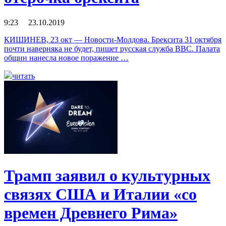
9:23 23.10.2019
КИШИНЕВ, 23 окт — Новости-Молдова. Брексита 31 октября
почти наверняка не будет, пишет русская служба BBC. Палата
общин нанесла новое поражение …
читать
Трамп заявил о культурных
связях США и Италии «со
времен Древнего Рима»