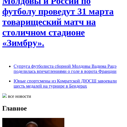
Молдовы и России по
футболу проведут 31 марта
товарищеский матч на
столичном стадионе
«Зимбру».
Супруга футболиста сборной Молдовы Вадима Рацэ
поделилась впечатлениями о голе в ворота Франции
Юные спортсмены из Комратской ДЮСШ завоевали
шесть медалей на турнире в Бендерах
все новости
Главное