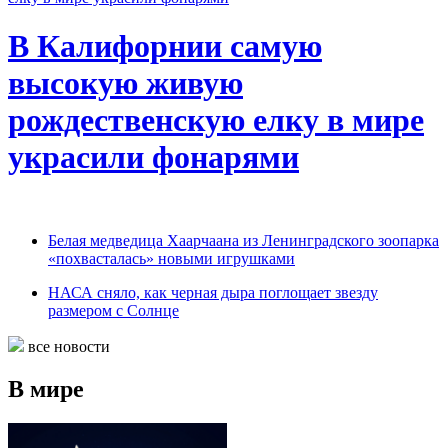
В Калифорнии самую
высокую живую
рождественскую елку в мире
украсили фонарями
Белая медведица Хаарчаана из Ленинградского зоопарка
«похвасталась» новыми игрушками
НАСА сняло, как черная дыра поглощает звезду
размером с Солнце
все новости
В мире