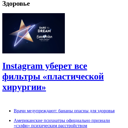
Здоровье
Instagram уберет все
фильтры «пластической
хирургии»
Врачи медупреждают: бананы опасны для здоровья
Американские психиатры официально признали
«сэлфи» психическим расстройством