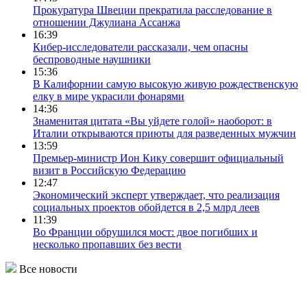
Прокуратура Швеции прекратила расследование в
отношении Джулиана Ассанжа
16:39
Кибер-исследователи рассказали, чем опасны
беспроводные наушники
15:36
В Калифорнии самую высокую живую рождественскую
елку в мире украсили фонарями
14:36
Знаменитая цитата «Вы уйдете голой» наоборот: в
Италии открываются приюты для разведенных мужчин
13:59
Премьер-министр Ион Кику совершит официальный
визит в Российскую Федерацию
12:47
Экономический эксперт утверждает, что реализация
социальных проектов обойдется в 2,5 млрд леев
11:39
Во Франции обрушился мост: двое погибших и
несколько пропавших без вести
Все новости