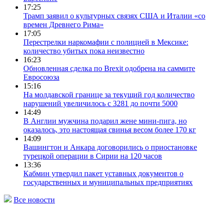
17:25
Трамп заявил о культурных связях США и Италии «со
времен Древнего Рима»
17:05
Перестрелки наркомафии с полицией в Мексике:
количество убитых пока неизвестно
16:23
Обновленная сделка по Brexit одобрена на саммите
Евросоюза
15:16
На молдавской границе за текущий год количество
нарушений увеличилось с 3281 до почти 5000
14:49
В Англии мужчина подарил жене мини-пига, но
оказалось, это настоящая свинья весом более 170 кг
14:09
Вашингтон и Анкара договорились о приостановке
турецкой операции в Сирии на 120 часов
13:36
Кабмин утвердил пакет уставных документов о
государственных и муниципальных предприятиях
Все новости