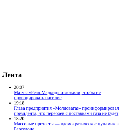
Лента
20:07
Матч с «Реал-Мадрид» отложили, чтобы не
провоцировать насилие
19:18
Глава предприятия «Молдовагаз» проинформировал
президента, что перебоев с поставками газа не будет
18:20
Массовые протесты — «демократическое цунами» в
Барселоне