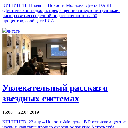
КИШИНЕВ, 11 мая — Новости-Молдова. Диета DASH
(Диетический подход к прекращению гипертонии) снижает
риск развития сердечной недостаточности на 50
процентов, сообщает РИА …
читать
Увлекательный рассказ о
звездных системах
16:08 22.04.2019
КИШИНЕВ, 22 апр – Новости-Молдова. В Российском центре
науки и культуры прошло очередное занятие Астроклуба