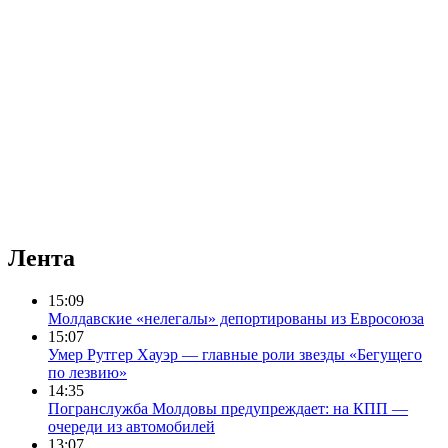
Лента
15:09
Молдавские «нелегалы» депортированы из Евросоюза
15:07
Умер Рутгер Хауэр — главные роли звезды «Бегущего
по лезвию»
14:35
Погранслужба Молдовы предупреждает: на КПП —
очереди из автомобилей
13:07