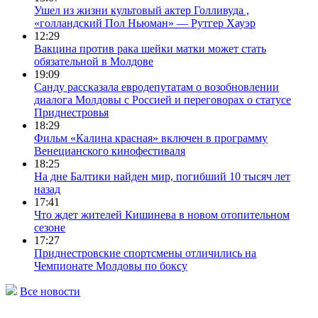
Ушел из жизни культовый актер Голливуда ,
«голландский Пол Ньюман» — Рутгер Хауэр
12:29
Вакцина против рака шейки матки может стать
обязательной в Молдове
19:09
Санду рассказала евродепутатам о возобновлении
диалога Молдовы с Россией и переговорах о статусе
Приднестровья
18:29
Фильм «Калина красная» включен в программу
Венецианского кинофестиваля
18:25
На дне Балтики найден мир, погибший 10 тысяч лет
назад
17:41
Что ждет жителей Кишинева в новом отопительном
сезоне
17:27
Приднестровские спортсмены отличились на
Чемпионате Молдовы по боксу
Все новости