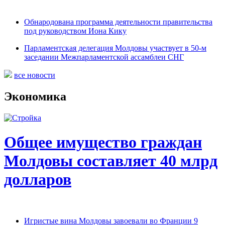
Обнародована программа деятельности правительства
под руководством Иона Кику
Парламентская делегация Молдовы участвует в 50-м
заседании Межпарламентской ассамблеи СНГ
все новости
Экономика
Общее имущество граждан
Молдовы составляет 40 млрд
долларов
Игристые вина Молдовы завоевали во Франции 9