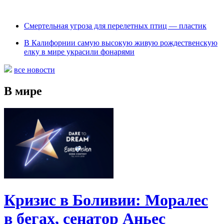
Cмертельная угроза для перелетных птиц — пластик
В Калифорнии самую высокую живую рождественскую
елку в мире украсили фонарями
все новости
В мире
Кризис в Боливии: Моралес
в бегах, сенатор Аньес