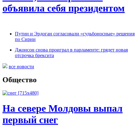
объявила себя президентом
Путин и Эрдоган согласовали «судьбоносные» решения
по Сирии
Джонсон снова проиграл в парламенте: грядет новая
отсрочка брексита
все новости
Общество
На севере Молдовы выпал
первый снег