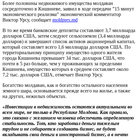
Более половины недвижимого имущества молдаван
сосредоточено в Кишиневе, заявил в ходе передачи ”15 минут
экономического реализма” экономический комментатор
Виктор Урсу, сообщает
moldpres.md
В то же время банковские депозиты составляют 3,7 миллиарда
долларов США, затем следуют сельхозземли (3,4 миллиарда
долларов) и завершают список активов акционерный капитал,
который составляет всего 1,6 миллиарда долларов США. По
территориальному принципу имущество одного жителя
города Кишинева превышает 34 тыс. долларов США, что
почти в 5 раз больше, чем у проживающих за пределами
Кишинева, имущество которых в среднем составляет около
7,2 тыс. долларов США, отмечает Виктор Урсу.
Богатство молдаван, как и богатство остального населения
земного шара, основывается прежде всего на жилье, а также
на других, нежилых объектах.
«Инвестиции в недвижимость остаются актуальными во
всем мире, не только в Республике Молдова. Как правило,
это связано с желанием человека обеспечить определенную
стабильность. Тот, кто заработал деньги тяжелым
трудом и не собирается создавать бизнес, не будет
вкладывать свои деньги в иностранный бизнес, а в нечто