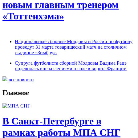
новым главным тренером
«Тоттенхэма»
Национальные сборные Молдовы и России по футболу
проведут 31 марта товарищеский матч на столичном
стадионе «Зимбру».
Супруга футболиста сборной Молдовы Вадима Рацэ
поделилась впечатлениями о голе в ворота Франции
все новости
Главное
В Санкт-Петербурге в
рамках работы МПА СНГ