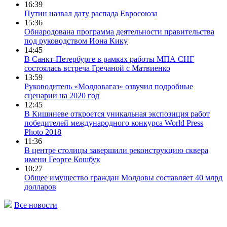
16:39
Путин назвал дату распада Евросоюза
15:36
Обнародована программа деятельности правительства
под руководством Иона Кику
14:45
В Санкт-Петербурге в рамках работы МПА СНГ
состоялась встреча Гречаной с Матвиенко
13:59
Руководитель «Молдовагаз» озвучил подробные
сценарии на 2020 год
12:45
В Кишиневе откроется уникальная экспозиция работ
победителей международного конкурса World Press
Photo 2018
11:36
В центре столицы завершили реконструкцию сквера
имени Георге Кошбук
10:27
Общее имущество граждан Молдовы составляет 40 млрд
долларов
Все новости