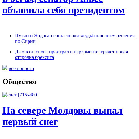
объявила себя президентом
Путин и Эрдоган согласовали «судьбоносные» решения
по Сирии
Джонсон снова проиграл в парламенте: грядет новая
отсрочка брексита
все новости
Общество
На севере Молдовы выпал
первый снег