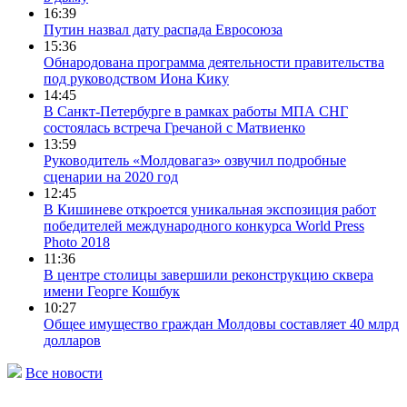
16:39
Путин назвал дату распада Евросоюза
15:36
Обнародована программа деятельности правительства
под руководством Иона Кику
14:45
В Санкт-Петербурге в рамках работы МПА СНГ
состоялась встреча Гречаной с Матвиенко
13:59
Руководитель «Молдовагаз» озвучил подробные
сценарии на 2020 год
12:45
В Кишиневе откроется уникальная экспозиция работ
победителей международного конкурса World Press
Photo 2018
11:36
В центре столицы завершили реконструкцию сквера
имени Георге Кошбук
10:27
Общее имущество граждан Молдовы составляет 40 млрд
долларов
Все новости