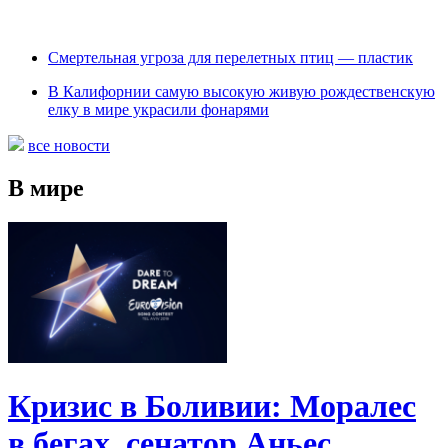
Cмертельная угроза для перелетных птиц — пластик
В Калифорнии самую высокую живую рождественскую
елку в мире украсили фонарями
все новости
В мире
Кризис в Боливии: Моралес
в бегах, сенатор Аньес